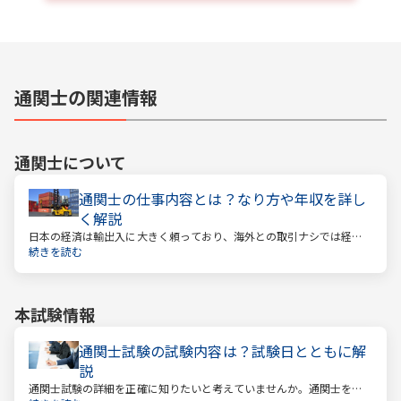
通関士の関連情報
通関士
について
通関士の仕事内容とは？なり方や年収を詳し
く解説
日本の経済は輸出入に大きく頼っており、海外との取引ナシでは経済
は回っていきません。そんな海外との取引で必ず必要になるのが「通
続きを読む
関」です。通関とは税関を通すということ。そしてこの通関に関する
業務を請け負うのが通関士という資格になります。
本試験情報
通関士試験の試験内容は？試験日とともに解
説
通関士試験の詳細を正確に知りたいと考えていませんか。通関士を目