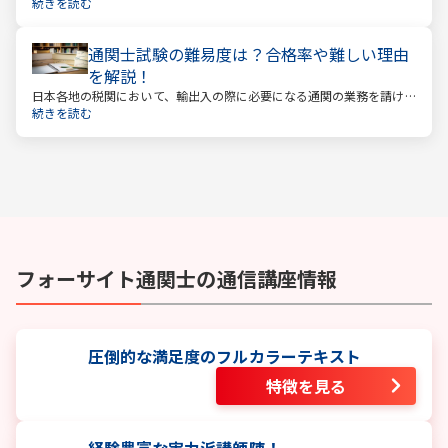
指す場合は、まず試験内容や日程を知る必要があります。
続きを読む
通関士試験の難易度は？合格率や難しい理由
を解説！
日本各地の税関において、輸出入の際に必要になる通関の業務を請け
負っているのが通関士です。日本は貿易で成り立つ国ですので、今後
続きを読む
も通関士の仕事が減る、なくなるということはないでしょう。
フォーサイト
通関士
の通信講座情報
圧倒的な満足度のフルカラーテキスト
特徴を見る
経験豊富な実力派講師陣！