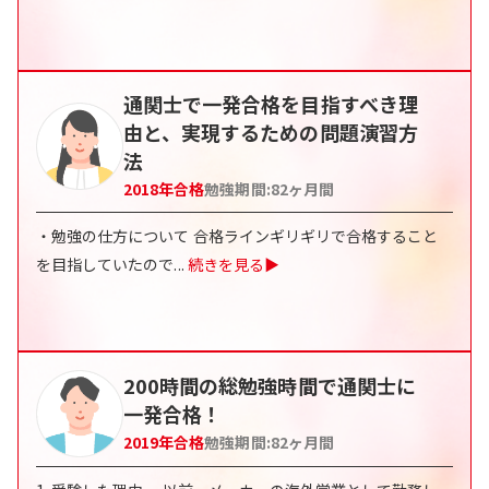
通関士で一発合格を目指すべき理
由と、実現するための問題演習方
法
2018
年合格
勉強期間:
82
ヶ月間
・勉強の仕方について 合格ラインギリギリで合格すること
を目指していたので
...
続きを見る▶
200時間の総勉強時間で通関士に
一発合格！
2019
年合格
勉強期間:
82
ヶ月間