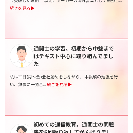
1. 受験した理由 以前、メーカーの海外営業として勤務し
...
続きを見る▶
通関士の学習、初期から中盤まで
はテキスト中心に取り組んでまし
た
私は平日(月～金)会社勤めをしながら、 本試験の勉強を行
い、無事に一発合
...
続きを見る▶
初めての通信教育。通関士の問題
集を6回繰り返してがんばりまし