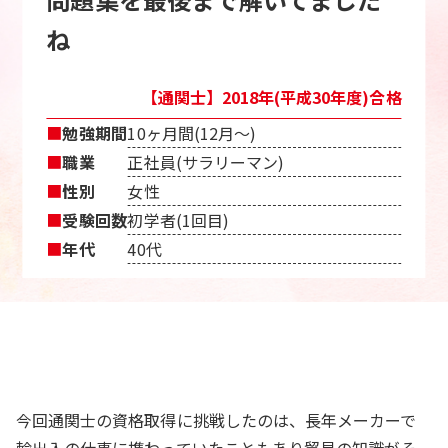
ね
【通関士】2018年(平成30年度)合格
■
勉強期間
10ヶ月間(12月〜)
■
職業
正社員(サラリーマン)
■
性別
女性
■
受験回数
初学者(1回目)
■
年代
40代
今回通関士の資格取得に挑戦したのは、長年メーカーで