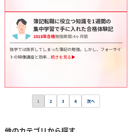
簿記転職に役立つ知識を1週間の
集中学習で手に入れた合格体験記
2018
年合格
勉強期間:
4ヶ月間
独学では挫折してしまった簿記の勉強。しかし、フォーサイ
トの映像講座と効率
...
続きを見る▶
1
2
3
4
次へ
他のカテゴリから探す