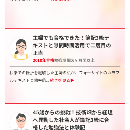
主婦でも合格できた！簿記3級テ
キストと隙間時間活用で二度目の
正直
2019
年合格
勉強期間:
6ヶ月間以上
独学での挫折を経験した主婦の私が、フォーサイトのカラフ
ルテキストと効率的
...
続きを見る▶
45歳からの挑戦！技術畑から経理
へ異動した社会人が簿記3級に合
格した勉強法と体験記