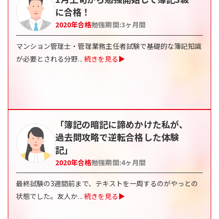
に合格！
2020
年合格
勉強期間:
3ヶ月間
マンション管理士・管理業務主任者試験で基礎的な簿記知識
が必要とされる分野
...
続きを見る▶
「簿記の暗記に諦めかけた私が、
過去問攻略で逆転合格した体験
記」
2020
年合格
勉強期間:
4ヶ月間
最終試験の3週間前まで、テキストを一周するのがやっとの
状態でした。友人か
...
続きを見る▶