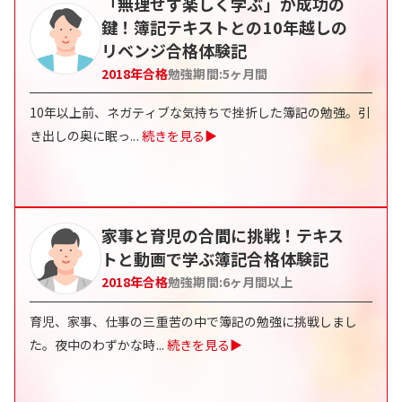
「無理せず楽しく学ぶ」が成功の
鍵！簿記テキストとの10年越しの
リベンジ合格体験記
2018
年合格
勉強期間:
5ヶ月間
10年以上前、ネガティブな気持ちで挫折した簿記の勉強。引
き出しの奥に眠っ
...
続きを見る▶
家事と育児の合間に挑戦！テキス
トと動画で学ぶ簿記合格体験記
2018
年合格
勉強期間:
6ヶ月間以上
育児、家事、仕事の三重苦の中で簿記の勉強に挑戦しまし
た。夜中のわずかな時
...
続きを見る▶