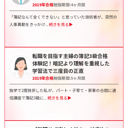
2019
年合格
勉強期間:
4ヶ月間
「簿記なんて全くできない」と思っていた技術者が、突然の
人事異動をきっかけ
...
続きを見る▶
転職を目指す主婦の簿記3級合格
体験記！暗記より理解を重視した
学習法で三度目の正直
2019
年合格
勉強期間:
5ヶ月間
独学で2度挫折した私が、パート・子育て・家事の合間に通
信講座で簿記3級に
...
続きを見る▶