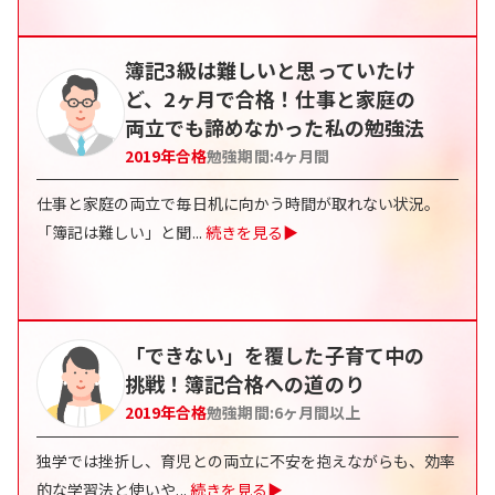
簿記3級は難しいと思っていたけ
ど、2ヶ月で合格！仕事と家庭の
両立でも諦めなかった私の勉強法
2019
年合格
勉強期間:
4ヶ月間
仕事と家庭の両立で毎日机に向かう時間が取れない状況。
「簿記は難しい」と聞
...
続きを見る▶
「できない」を覆した子育て中の
挑戦！簿記合格への道のり
2019
年合格
勉強期間:
6ヶ月間以上
独学では挫折し、育児との両立に不安を抱えながらも、効率
的な学習法と使いや
...
続きを見る▶