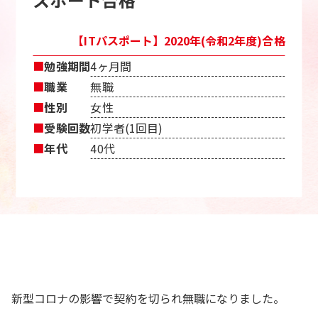
【ITパスポート】2020年(令和2年度)合格
■
勉強期間
4ヶ月間
■
職業
無職
■
性別
女性
■
受験回数
初学者(1回目)
■
年代
40代
新型コロナの影響で契約を切られ無職になりました。