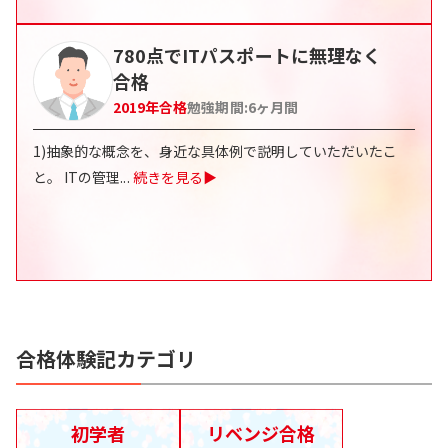
780点でITパスポートに無理なく
合格
2019
年合格
勉強期間:
6
ヶ月間
1)抽象的な概念を、身近な具体例で説明していただいたこ
と。 ITの管理
...
続きを見る▶
合格体験記カテゴリ
初学者
リベンジ合格