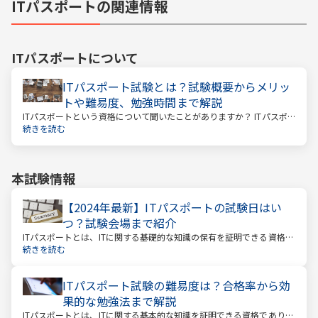
ITパスポートの関連情報
ITパスポート
について
ITパスポート試験とは？試験概要からメリッ
トや難易度、勉強時間まで解説
ITパスポートという資格について聞いたことがありますか？ ITパスポ
ートといっても、海外旅行に関する資格ではありません。
続きを読む
本試験情報
【2024年最新】ITパスポートの試験日はい
つ？試験会場まで紹介
ITパスポートとは、ITに関する基礎的な知識の保有を証明できる資格で
す。IT関連の仕事に就いている方やIT系企業で働く方のほか、すべての
続きを読む
社会人や学生を広く対象とした国家試験のひとつで、受験者数が年々
増えている注目の資格です。
ITパスポート試験の難易度は？合格率から効
果的な勉強法まで解説
ITパスポートとは、ITに関する基本的な知識を証明できる資格であり、