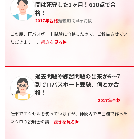
間は死守した1ヶ月！610点で合
格！
2017
年合格
勉強期間:
4
ヶ月間
この度、ITパスポート試験に合格したので、ご報告させてい
ただきます。
...
続きを見る▶
過去問題や練習問題の出来が6～7
割でITパスポート受験、何とか合
格！
2017
年合格
仕事でエクセルを使っていますが、仲間内で自己流で作った
マクロの説明会の講
...
続きを見る▶