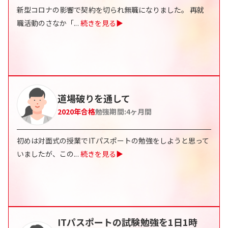
新型コロナの影響で契約を切られ無職になりました。 再就
職活動のさなか「
...
続きを見る▶
道場破りを通して
2020
年合格
勉強期間:
4
ヶ月間
初めは対面式の授業でITパスポートの勉強をしようと思って
いましたが、この
...
続きを見る▶
ITパスポートの試験勉強を1日1時