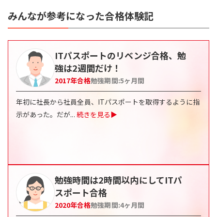
みんなが参考になった合格体験記
ITパスポートのリベンジ合格、勉
強は2週間だけ！
2017
年合格
勉強期間:
5
ヶ月間
年初に社長から社員全員、ITパスポートを取得するように指
示があった。だが
...
続きを見る▶
勉強時間は2時間以内にしてITパ
スポート合格
2020
年合格
勉強期間:
4
ヶ月間