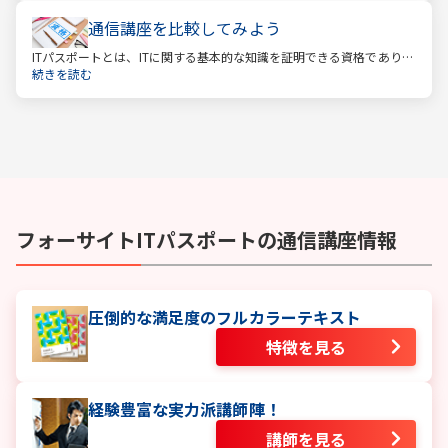
通信講座を比較してみよう
ITパスポートとは、ITに関する基本的な知識を証明できる資格であり、
経済産業省認定の国家試験です。 ITと聞くと、専門的な知識を問われ
続きを読む
る難しい試験と思われるかもしれません。
フォーサイト
ITパスポート
の通信講座情報
圧倒的な満足度のフルカラーテキスト
特徴を見る
経験豊富な実力派講師陣！
講師を見る