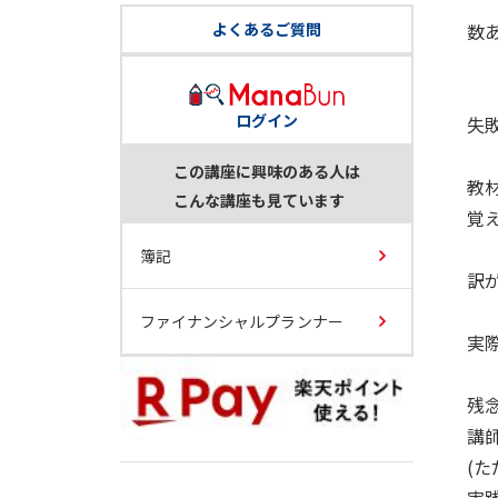
よくあるご質問
数
ログイン
失
この講座に興味のある人は
教
こんな講座も見ています
覚
簿記
訳
ファイナンシャルプランナー
実
残
講
(