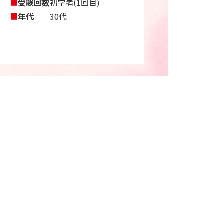
■
受験回数
初学者(1回目)
■
年代
30代
。