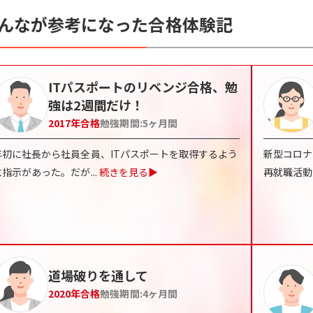
んなが参考になった合格体験記
ITパスポートのリベンジ合格、勉
強は2週間だけ！
2017
年合格
勉強期間:
5
ヶ月間
年初に社長から社員全員、ITパスポートを取得するよう
新型コロナ
に指示があった。だが
...
続きを見る▶
再就職活動
道場破りを通して
2020
年合格
勉強期間:
4
ヶ月間