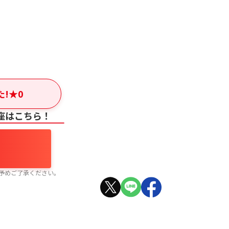
。
た!
★
0
座はこちら！
予めご了承ください。