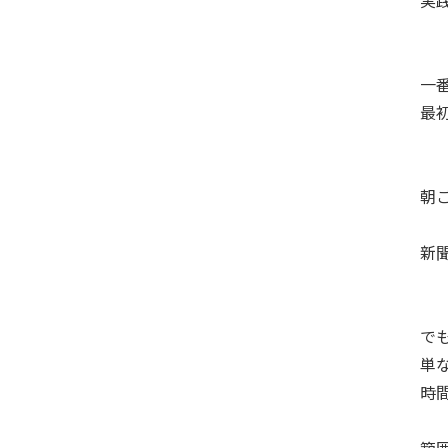
実
一
最
朝
新
で
単
時