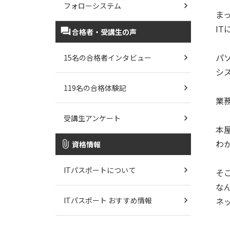
フォローシステム
ま
I
合格者・受講生の声
パ
15名の合格者インタビュー
シ
119名の合格体験記
業
受講生アンケート
本
わ
資格情報
ITパスポートについて
そ
な
ITパスポート おすすめ情報
ネ