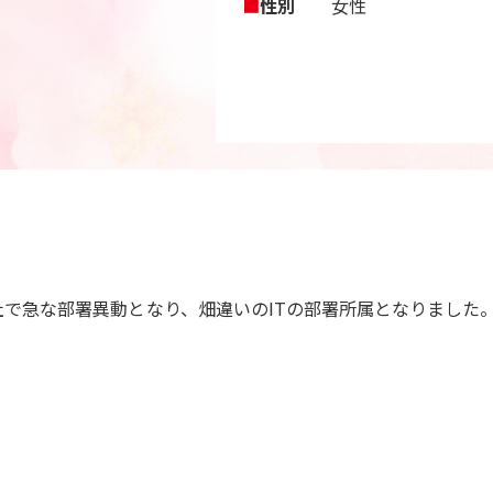
■
性別
女性
社で急な部署異動となり、畑違いのITの部署所属となりました