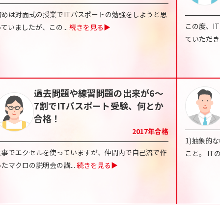
初めは対面式の授業でITパスポートの勉強をしようと思
この度、I
っていましたが、この
...
続きを見る▶
ていただ
過去問題や練習問題の出来が6～
7割でITパスポート受験、何とか
合格！
2017
年合格
1)抽象的
仕事でエクセルを使っていますが、仲間内で自己流で作
こと。 IT
ったマクロの説明会の講
...
続きを見る▶