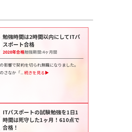
勉強時間は2時間以内にしてITパ
スポート合格
2020
年合格
勉強期間:
4
ヶ月間
の影響で契約を切られ無職になりました。
のさなか「
...
続きを見る▶
ITパスポートの試験勉強を1日1
時間は死守した1ヶ月！610点で
合格！