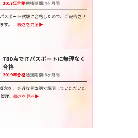
2017
年合格
勉強期間:
4
ヶ月間
Tパスポート試験に合格したので、ご報告させ
きます。
...
続きを見る▶
780点でITパスポートに無理なく
合格
2019
年合格
勉強期間:
6
ヶ月間
な概念を、身近な具体例で説明していただいた
の管理
...
続きを見る▶