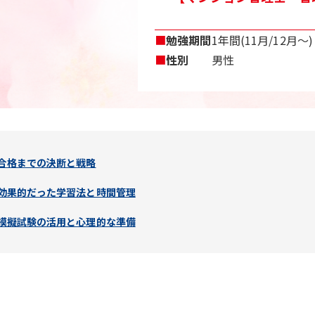
■
勉強期間
1年間(11月/12月〜)
■
性別
男性
合格までの決断と戦略
効果的だった学習法と時間管理
模擬試験の活用と心理的な準備