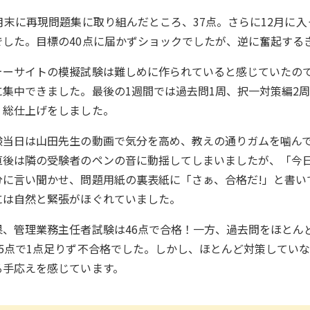
1月末に再現問題集に取り組んだところ、37点。さらに12月に
でした。目標の40点に届かずショックでしたが、逆に奮起する
ォーサイトの模擬試験は難しめに作られていると感じていたの
に集中できました。最後の1週間では過去問1周、択一対策編2
、総仕上げをしました。
験当日は山田先生の動画で気分を高め、教えの通りガムを噛ん
直後は隣の受験者のペンの音に動揺してしまいましたが、「今
分に言い聞かせ、問題用紙の裏表紙に「さぁ、合格だ!」と書い
には自然と緊張がほぐれていました。
果、管理業務主任者試験は46点で合格！一方、過去問をほとん
35点で1点足りず不合格でした。しかし、ほとんど対策してい
る手応えを感じています。