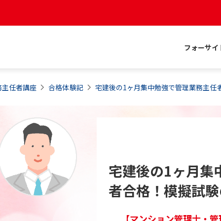
フォーサイ
務主任者
講座
合格体験記
宅建後の1ヶ月集中勉強で管理業務主任
宅建後の1ヶ月集
者合格！模擬試験
【マンション管理士・管理