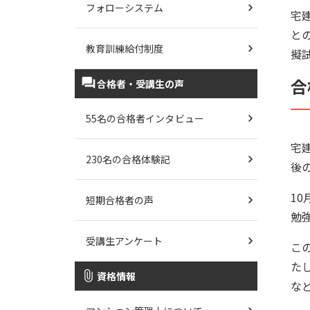
フォローシステム
宅
と
教育訓練給付制度
擬
合
合格者・受講生の声
55名の合格者インタビュー
宅
230名の合格体験記
後
1
短期合格者の声
勉
受講生アンケート
こ
た
資格情報
な