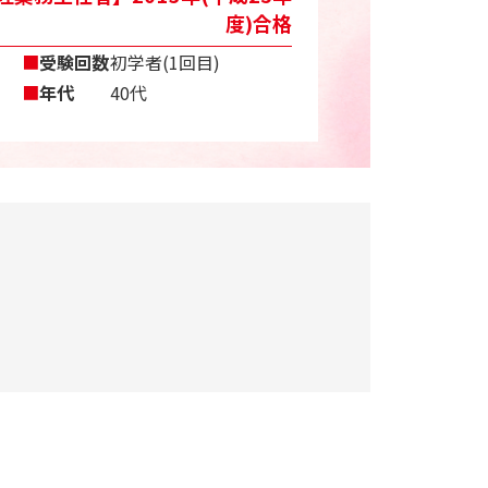
度)合格
■
受験回数
初学者(1回目)
■
年代
40代