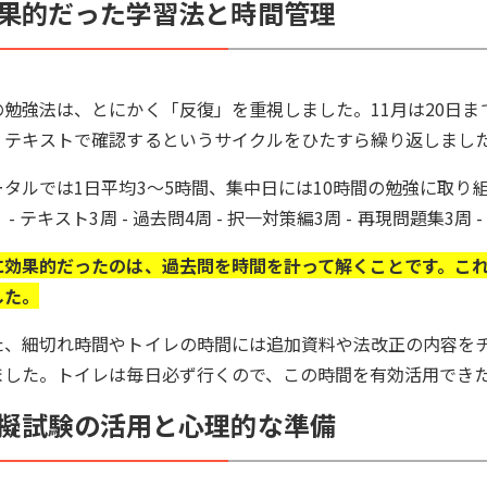
果的だった学習法と時間管理
の勉強法は、とにかく「反復」を重視しました。11月は20日ま
、テキストで確認するというサイクルをひたすら繰り返しまし
ータルでは1日平均3～5時間、集中日には10時間の勉強に取
 - テキスト3周 - 過去問4周 - 択一対策編3周 - 再現問題集3周 
に効果的だったのは、過去問を時間を計って解くことです。こ
した。
た、細切れ時間やトイレの時間には追加資料や法改正の内容を
ました。トイレは毎日必ず行くので、この時間を有効活用でき
擬試験の活用と心理的な準備