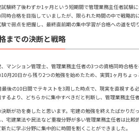
建試験終了後わずか1ヶ月という短期間で管理業務主任者試験
の同時合格を目指していましたが、限られた時間の中で戦略的
試験で弱点を把握し、最終直前期の集中学習が合格への道を切
格までの決断と戦略
建、マンション管理士、管理業務主任者の3つの資格同時合格
の10月20日から残り2つの勉強を始めたため、実質1ヶ月ちょ
0月最後の10日間でテキストを3周した時点で、現実を直視する
強するより、どちらかに集中すべきだと判断し、管理業務主任
の決断が功を奏したと思います。宅建の勉強を終えたばかりだ
し、宅建業法や民法など重複分野が多い管理業務主任者は比較
ど新たに学ぶ分野に集中的に時間を割くことができました。