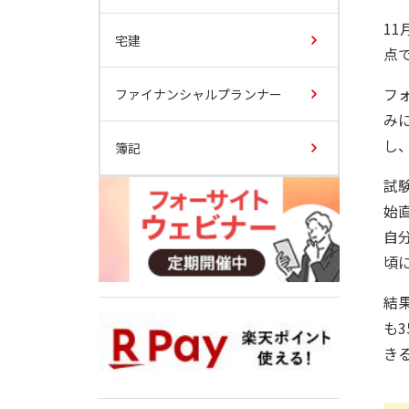
1
宅建
点
フ
ファイナンシャルプランナー
み
し
簿記
試
始
自
頃
結
も
き