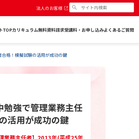
法人のお客様
トTOP
カリキュラム
無料資料請求
受講料・お申し込み
よくあるご質問
者合格！模擬試験の活用が成功の鍵
中勉強で管理業務主任
の活用が成功の鍵
業務主任者】2013年(平成25年