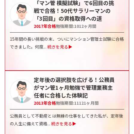
「マン管 模擬試験」で6回目の挑
戦で合格！50代サラリーマンの
「3回目」の資格取得への道
2017
年合格
勉強期間:
1012
ヶ月間
15年間の長い挑戦の末、ついにマンション管理士試験に合格
できました。何度
...
続きを見る▶
定年後の選択肢を広げる！公務員
がマン管1ヶ月勉強で管理業務主
任者に合格した体験記
2013
年合格
勉強期間:
11121
ヶ月間
公務員として不動産とは無縁の仕事をしてきた私が、定年後
の人生に備えて資格
...
続きを見る▶