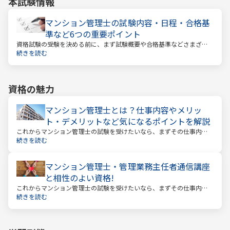
本試験情報
マンション管理士の試験内容・日程・合格基
準など6つの重要ポイント
資格試験の受験を決める前に、まず試験概要や合格基準などさまざま
なことを把握しておくことが大切です。試験までの日数を計算し、無
続きを読む
駄のない効率的な勉強スケジュールを立てる必要があります。
資格の魅力
マンション管理士とは？仕事内容やメリッ
ト・デメリットなど気になるポイントを解説
これからマンション管理士の試験を受けたいなら、まずその仕事内容
を確かめましょう。この仕事では、マンション管理組合の総合的なサ
続きを読む
ポートをします。
マンション管理士・管理業務主任者通信講座
と相性のよい資格!
これからマンション管理士の試験を受けたいなら、まずその仕事内容
を確かめましょう。この仕事では、マンション管理組合の総合的なサ
続きを読む
ポートをします。