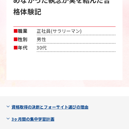
格体験記
■
職業
正社員(サラリーマン)
■
性別
男性
■
年代
30代
資格取得の決断とフォーサイト選びの理由
3ヶ月間の集中学習計画