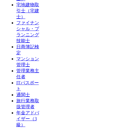
宅地建物取
引士（宅建
士）
ファイナン
シャル・プ
ランニング
技能士
日商簿記検
定
マンション
管理士
管理業務主
任者
ITパスポー
ト
通関士
旅行業務取
扱管理者
年金アドバ
イザー（3
級）