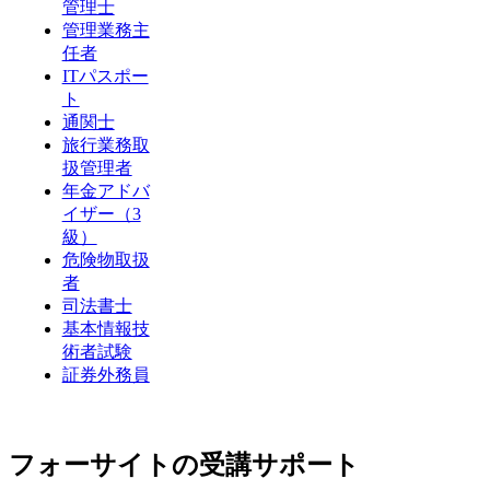
管理士
管理業務主
任者
ITパスポー
ト
通関士
旅行業務取
扱管理者
年金アドバ
イザー（3
級）
危険物取扱
者
司法書士
基本情報技
術者試験
証券外務員
フォーサイトの受講サポート