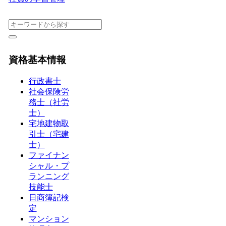
資格基本情報
行政書士
社会保険労
務士（社労
士）
宅地建物取
引士（宅建
士）
ファイナン
シャル・プ
ランニング
技能士
日商簿記検
定
マンション