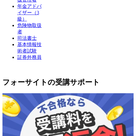
年金アドバ
イザー（3
級）
危険物取扱
者
司法書士
基本情報技
術者試験
証券外務員
フォーサイトの受講サポート