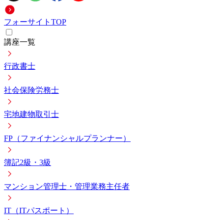
フォーサイトTOP
講座一覧
行政書士
社会保険労務士
宅地建物取引士
FP（ファイナンシャルプランナー）
簿記2級・3級
マンション管理士・管理業務主任者
IT（ITパスポート）