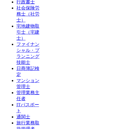
行政書士
社会保険労
務士（社労
士）
宅地建物取
引士（宅建
士）
ファイナン
シャル・プ
ランニング
技能士
日商簿記検
定
マンション
管理士
管理業務主
任者
ITパスポー
ト
通関士
旅行業務取
扱管理者