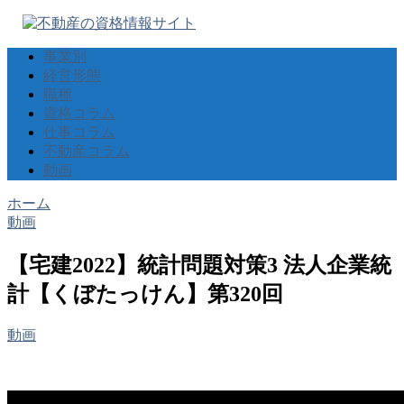
事業別
経営形態
職種
資格コラム
仕事コラム
不動産コラム
動画
ホーム
動画
【宅建2022】統計問題対策3 法人企業統
計【くぼたっけん】第320回
動画