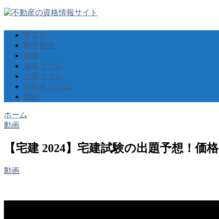
事業別
経営形態
職種
資格コラム
仕事コラム
不動産コラム
動画
ホーム
動画
【宅建 2024】宅建試験の出題予想！
動画