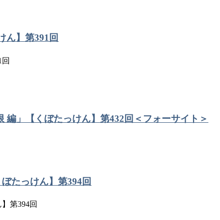
けん】第391回
1回
制限 編」【くぼたっけん】第432回＜フォーサイト＞
くぼたっけん】第394回
】第394回