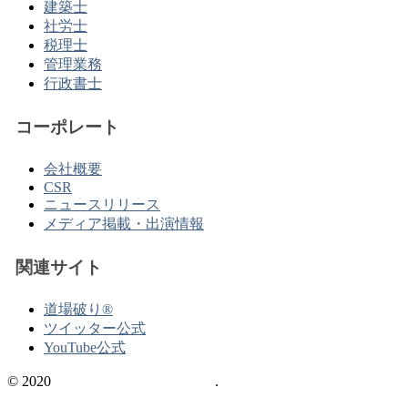
建築士
社労士
税理士
管理業務
行政書士
コーポレート
会社概要
CSR
ニュースリリース
メディア掲載・出演情報
関連サイト
道場破り®
ツイッター公式
YouTube公式
© 2020
不動産の資格情報サイト
.