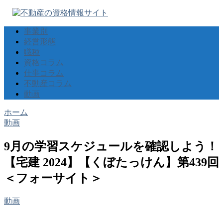
事業別
経営形態
職種
資格コラム
仕事コラム
不動産コラム
動画
ホーム
動画
9月の学習スケジュールを確認しよう！
【宅建 2024】【くぼたっけん】第439回
＜フォーサイト＞
動画