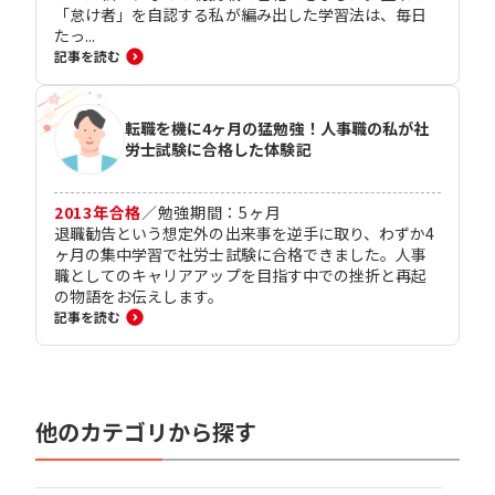
「怠け者」を自認する私が編み出した学習法は、毎日
たっ...
記事を読む
転職を機に4ヶ月の猛勉強！人事職の私が社
労士試験に合格した体験記
2013
年合格
／
勉強期間：
5
ヶ月
退職勧告という想定外の出来事を逆手に取り、わずか4
ヶ月の集中学習で社労士試験に合格できました。人事
職としてのキャリアアップを目指す中での挫折と再起
の物語をお伝えします。
記事を読む
他のカテゴリから探す