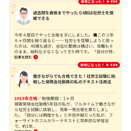
参考になった！
656
過去問を最後までやったら8割は社労士を理
解できる
今年４度目でやっと合格を手にしました。 ■この３年
８ヶ月間を振り返ると── 社労士を受験しようと思っ
たのは、40歳も過ぎ、会社の業績は横ばい、役職もそ
のまま、給料も少なくなってきた時です。 「自分が持...
記事を読む
参考になった！
448
働きながらでも合格できた！社労士試験に挑
戦した保険会社勤務の私のテキスト活用法
2019
年合格
／
勉強期間：
1
ヶ月
損害保険会社勤務5年目の私が、フルタイムで働きなが
ら社労士試験に挑戦し、見事一発合格を果たしまし
た。「自分には無理かも」と半信半疑だった私が、フ
ォーサイトのフルカラーテキストと効率的な学習法
で、約1年...