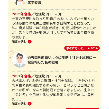
率学習法
2019
年合格
／
勉強期間：
8
ヶ月
仕事の不規則な泊まり勤務がある中、わずか半年とい
う短期間での社労士試験合格を目指すことになった
私。模擬試験ではD判定が続き、何度も諦めかけました
が、スキマ時間を徹底活用した学習法で見事合格を勝
ち取りま...
記事を読む
参考になった！
1014
過去問を面白いように攻略！社労士試験に一
発合格した私の戦略
2013
年合格
／
勉強期間：
5
ヶ月
合格率わずか5.4%の難関・社労士試験。「自分ひとり
で合格発表を確認するのが怖い」と思うほど自信がな
かった私が、なんと初挑戦で合格できました。生来の
「怠け者」を自認する私が編み出した学習法は、毎日
たっ...
記事を読む