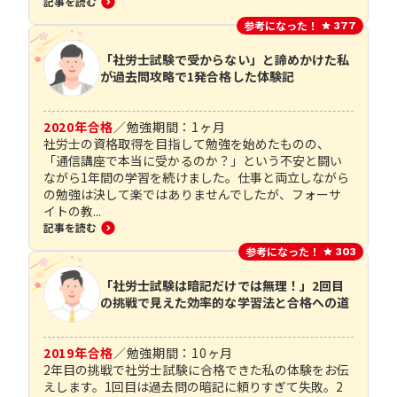
記事を読む
参考になった！
377
「社労士試験で受からない」と諦めかけた私
が過去問攻略で1発合格した体験記
2020
年合格
／
勉強期間：
1
ヶ月
社労士の資格取得を目指して勉強を始めたものの、
「通信講座で本当に受かるのか？」という不安と闘い
ながら1年間の学習を続けました。仕事と両立しながら
の勉強は決して楽ではありませんでしたが、フォーサ
イトの教...
記事を読む
参考になった！
303
「社労士試験は暗記だけでは無理！」2回目
の挑戦で見えた効率的な学習法と合格への道
2019
年合格
／
勉強期間：
10
ヶ月
2年目の挑戦で社労士試験に合格できた私の体験をお伝
えします。1回目は過去問の暗記に頼りすぎて失敗。2