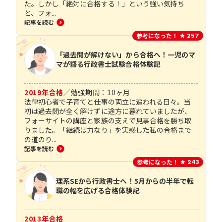
た。しかし「絶対に合格する！」という強い気持ち
と、フォ...
記事を読む
参考になった！
257
「過去問が解けない」から合格へ！一児のマ
マが語る行政書士試験合格体験記
2019
年合格
／
勉強期間：
10
ヶ月
法律初心者で子育てと仕事の両立に追われる日々。当
初は過去問が全く解けずに途方に暮れていましたが、
フォーサイトの講座と家族の支えで見事合格を勝ち取
りました。「継続は力なり」を実感した私の合格まで
の道のり...
記事を読む
参考になった！
243
理系SEから行政書士へ！5月からの半年で転
職の幅を広げる合格体験記
2013
年合格