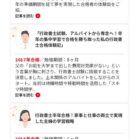
年の準備期間を経て夢を実現した合格者の体験談をご
紹...
記事を読む
「行政書士試験、アルバイトから専念へ！半
年の集中学習で合格を勝ち取った私の行政書
士合格体験記」
2017
年合格
／
勉強期間：
8
ヶ月
父の「お前を大学まで出した費用対効果がない」とい
う言葉が胸に刺さり、行政書士試験に挑戦することを
決意しました。土木関係のアルバイトをしながらのス
タート。当初は待機時間や移動時間を活用した「スキ
マ時間学...
記事を読む
行政書士半年合格！家事と仕事の両立で実現
した主婦の学習戦略
2016
年合格
／
勉強期間：
1
ヶ月