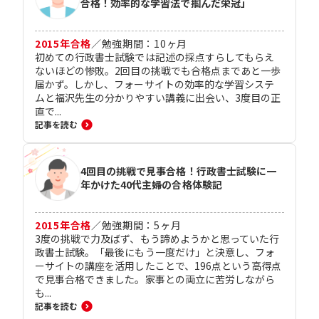
合格！効率的な学習法で掴んだ栄冠」
2015
年合格
／
勉強期間：
10
ヶ月
初めての行政書士試験では記述の採点すらしてもらえ
ないほどの惨敗。2回目の挑戦でも合格点まであと一歩
届かず。しかし、フォーサイトの効率的な学習システ
ムと福沢先生の分かりやすい講義に出会い、3度目の正
直で...
記事を読む
4回目の挑戦で見事合格！行政書士試験に一
年かけた40代主婦の合格体験記
2015
年合格
／
勉強期間：
5
ヶ月
3度の挑戦で力及ばず、もう諦めようかと思っていた行
政書士試験。「最後にもう一度だけ」と決意し、フォ
ーサイトの講座を活用したことで、196点という高得点
で見事合格できました。家事との両立に苦労しながら
も...
記事を読む