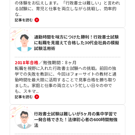
の体験をお伝えします。「行政書士は難しい」と言われ
る試験に、育児と仕事を両立しながら挑戦し、効率的
な...
記事を読む
通勤時間を味方につけた勝利！行政書士試験
に転職を見据えて合格した30代会社員の模擬
試験活用術
2018
年合格
／
勉強期間：
8
ヶ月
転職を視野に入れた行政書士試験への挑戦。前回の独
学での失敗を教訓に、今回はフォーサイトの教材と通
勤時間を最大限に活用することで見事合格を勝ち取り
ました。家庭と仕事の両立という忙しい日々の中で
も、スキマ...
記事を読む
行政書士試験は難しいが5ヶ月の集中学習で
一発合格できた！法律初心者の600時間勉強
法