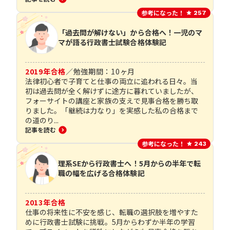
参考になった！
257
「過去問が解けない」から合格へ！一児のマ
マが語る行政書士試験合格体験記
2019
年合格
／
勉強期間：
10
ヶ月
法律初心者で子育てと仕事の両立に追われる日々。当
初は過去問が全く解けずに途方に暮れていましたが、
フォーサイトの講座と家族の支えで見事合格を勝ち取
りました。「継続は力なり」を実感した私の合格まで
の道のり...
記事を読む
参考になった！
243
理系SEから行政書士へ！5月からの半年で転
職の幅を広げる合格体験記
2013
年合格
仕事の将来性に不安を感じ、転職の選択肢を増やすた
めに行政書士試験に挑戦。5月からわずか半年の学習