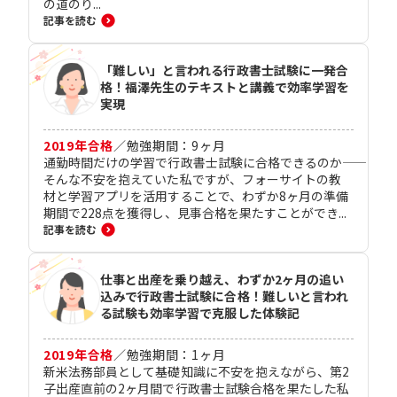
の道のり...
記事を読む
「難しい」と言われる行政書士試験に一発合
格！福澤先生のテキストと講義で効率学習を
実現
2019
年合格
／
勉強期間：
9
ヶ月
通勤時間だけの学習で行政書士試験に合格できるのか――
そんな不安を抱えていた私ですが、フォーサイトの教
材と学習アプリを活用することで、わずか8ヶ月の準備
期間で228点を獲得し、見事合格を果たすことができ...
記事を読む
仕事と出産を乗り越え、わずか2ヶ月の追い
込みで行政書士試験に合格！難しいと言われ
る試験も効率学習で克服した体験記
2019
年合格
／
勉強期間：
1
ヶ月
新米法務部員として基礎知識に不安を抱えながら、第2
子出産直前の2ヶ月間で行政書士試験合格を果たした私