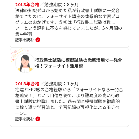
2018
年合格
／
勉強期間：
8
ヶ月
法律の知識ゼロから始めた私が行政書士試験に一発合
格できたのは、フォーサイト講座の体系的な学習プロ
グラムのおかげです。当初は「行政書士試験は難し
い」という評判に不安を感じていましたが、5ヶ月間の
集中学習...
記事を読む
行政書士試験に模擬試験の徹底活用で一発合
格！フォーサイト活用術
2018
年合格
／
勉強期間：
1
ヶ月
宅建とFP2級の合格経験から「フォーサイトなら一発合
格確実！」という自信を得て、より難易度の高い行政
書士試験に挑戦しました。過去問と模擬試験を徹底的
に繰り返す学習法と、学習記録の可視化によるモチベ
ーシ...
記事を読む