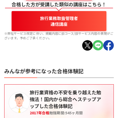
合格した方が受講した類似の講座はこちら！
旅行業務取扱管理者
通信講座
※弊社サービス改定に伴い、掲載内容に旧コース/旧サービス内容の表現がご
ざいます。予めご了承ください。
みんなが参考になった合格体験記
旅行業資格の不安を乗り越えた勉
強法！国内から総合へステップア
ップした合格体験記
2017
年合格
勉強期間:
545
ヶ月間