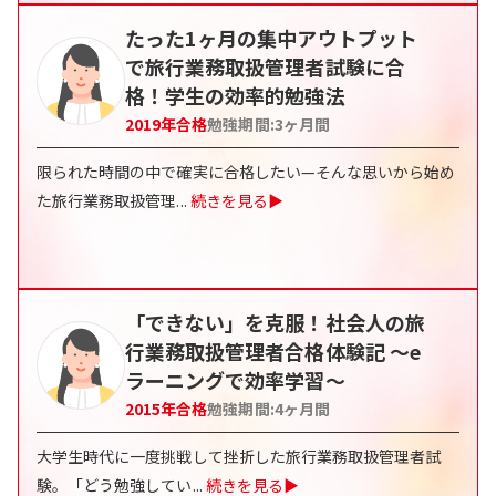
たった1ヶ月の集中アウトプット
で旅行業務取扱管理者試験に合
格！学生の効率的勉強法
2019
年合格
勉強期間:
3
ヶ月間
限られた時間の中で確実に合格したい—そんな思いから始め
た旅行業務取扱管理
...
続きを見る▶
「できない」を克服！社会人の旅
行業務取扱管理者合格体験記 〜e
ラーニングで効率学習〜
2015
年合格
勉強期間:
4
ヶ月間
大学生時代に一度挑戦して挫折した旅行業務取扱管理者試
験。「どう勉強してい
...
続きを見る▶