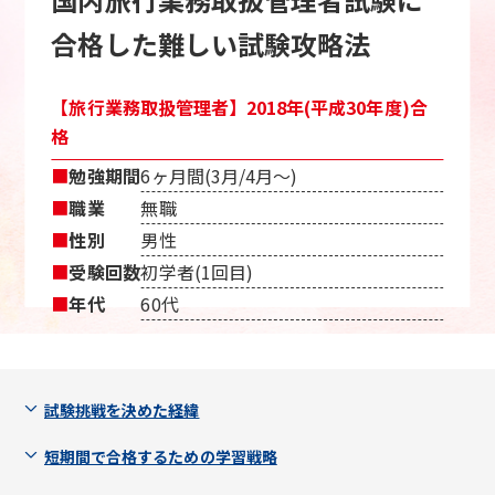
合格した難しい試験攻略法
【旅行業務取扱管理者】2018年(平成30年度)合
格
■
勉強期間
6ヶ月間(3月/4月〜)
■
職業
無職
■
性別
男性
■
受験回数
初学者(1回目)
■
年代
60代
試験挑戦を決めた経緯
短期間で合格するための学習戦略