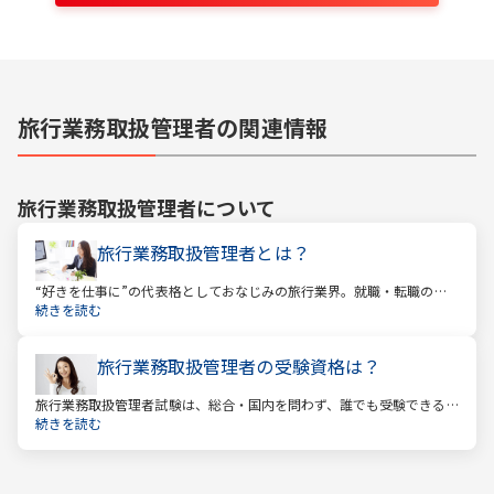
旅行業務取扱管理者の関連情報
旅行業務取扱管理者
について
旅行業務取扱管理者とは？
“好きを仕事に”の代表格としておなじみの旅行業界。就職・転職の人
気企業ランキングでは旅行会社が常に上位に君臨し、いつの時代にも
続きを読む
根強い人気を誇ります。
旅行業務取扱管理者の受験資格は？
旅行業務取扱管理者試験は、総合・国内を問わず、誰でも受験できる
資格です。一般的に「国家資格」といえば受験資格が多いですが、
続きを読む
少々珍しくそして貴重な国家資格であると言えます。