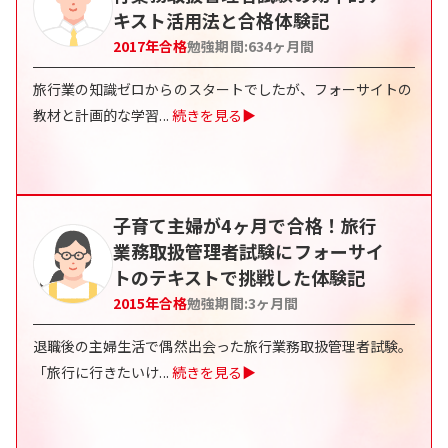
キスト活用法と合格体験記
2017
年合格
勉強期間:
634
ヶ月間
旅行業の知識ゼロからのスタートでしたが、フォーサイトの
教材と計画的な学習
...
続きを見る▶
子育て主婦が4ヶ月で合格！旅行
業務取扱管理者試験にフォーサイ
トのテキストで挑戦した体験記
2015
年合格
勉強期間:
3
ヶ月間
退職後の主婦生活で偶然出会った旅行業務取扱管理者試験。
「旅行に行きたいけ
...
続きを見る▶