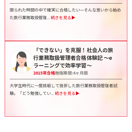
限られた時間の中で確実に合格したい—そんな思いから始め
た旅行業務取扱管理
...
続きを見る▶
「できない」を克服！社会人の旅
行業務取扱管理者合格体験記 〜e
ラーニングで効率学習〜
2015
年合格
勉強期間:
4
ヶ月間
大学生時代に一度挑戦して挫折した旅行業務取扱管理者試
験。「どう勉強してい
...
続きを見る▶