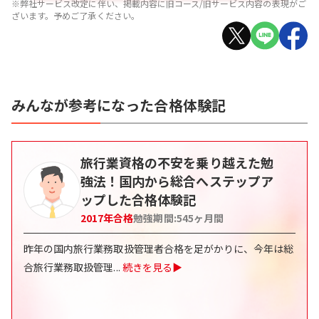
※弊社サービス改定に伴い、掲載内容に旧コース/旧サービス内容の表現がご
ざいます。予めご了承ください。
みんなが参考になった合格体験記
旅行業資格の不安を乗り越えた勉
強法！国内から総合へステップア
ップした合格体験記
2017
年合格
勉強期間:
545
ヶ月間
昨年の国内旅行業務取扱管理者合格を足がかりに、今年は総
合旅行業務取扱管理
...
続きを見る▶