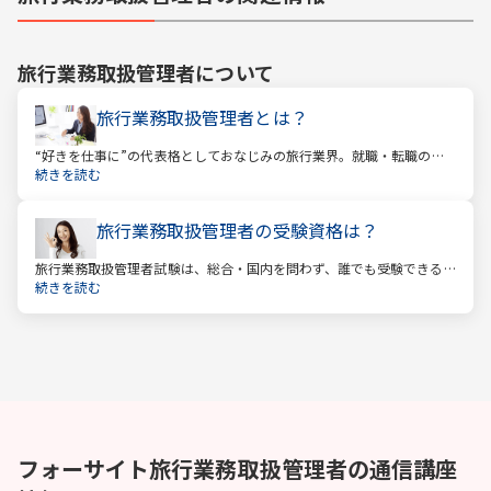
旅行業務取扱管理者
について
旅行業務取扱管理者とは？
“好きを仕事に”の代表格としておなじみの旅行業界。就職・転職の人
気企業ランキングでは旅行会社が常に上位に君臨し、いつの時代にも
続きを読む
根強い人気を誇ります。
旅行業務取扱管理者の受験資格は？
旅行業務取扱管理者試験は、総合・国内を問わず、誰でも受験できる
資格です。一般的に「国家資格」といえば受験資格が多いですが、
続きを読む
少々珍しくそして貴重な国家資格であると言えます。
フォーサイト
旅行業務取扱管理者
の通信講座