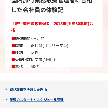
した会社員の体験記
【旅行業務取扱管理者】2018年(平成30年度)合
格
■
勉強期間
4ヶ月間
■
職業
正社員(サラリーマン)
■
性別
女性
■
受験回数
初学者(1回目)
■
年代
50代
資格取得を決意した理由
学習のスタートとスケジュール管理