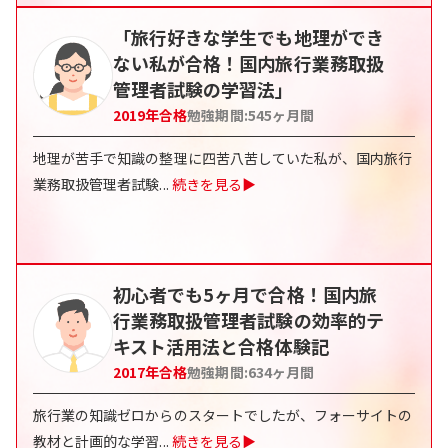
「旅行好きな学生でも地理ができ
ない私が合格！国内旅行業務取扱
管理者試験の学習法」
2019
年合格
勉強期間:
545
ヶ月間
地理が苦手で知識の整理に四苦八苦していた私が、国内旅行
業務取扱管理者試験
...
続きを見る▶
初心者でも5ヶ月で合格！国内旅
行業務取扱管理者試験の効率的テ
キスト活用法と合格体験記
2017
年合格
勉強期間:
634
ヶ月間
旅行業の知識ゼロからのスタートでしたが、フォーサイトの
教材と計画的な学習
...
続きを見る▶