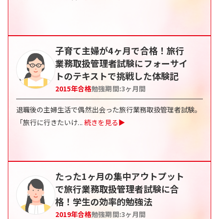
子育て主婦が4ヶ月で合格！旅行
業務取扱管理者試験にフォーサイ
トのテキストで挑戦した体験記
2015
年合格
勉強期間:
3
ヶ月間
退職後の主婦生活で偶然出会った旅行業務取扱管理者試験。
「旅行に行きたいけ
...
続きを見る▶
たった1ヶ月の集中アウトプット
で旅行業務取扱管理者試験に合
格！学生の効率的勉強法
2019
年合格
勉強期間:
3
ヶ月間