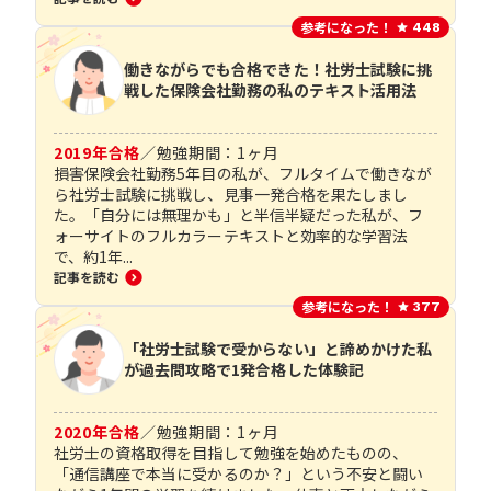
参考になった！
448
働きながらでも合格できた！社労士試験に挑
戦した保険会社勤務の私のテキスト活用法
2019
年合格
／
勉強期間：
1
ヶ月
損害保険会社勤務5年目の私が、フルタイムで働きなが
ら社労士試験に挑戦し、見事一発合格を果たしまし
た。「自分には無理かも」と半信半疑だった私が、フ
ォーサイトのフルカラーテキストと効率的な学習法
で、約1年...
記事を読む
参考になった！
377
「社労士試験で受からない」と諦めかけた私
が過去問攻略で1発合格した体験記
2020
年合格
／
勉強期間：
1
ヶ月
社労士の資格取得を目指して勉強を始めたものの、
「通信講座で本当に受かるのか？」という不安と闘い