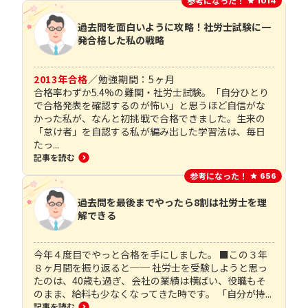
参考になった！
1014
過去問を面白いように攻略！社労士試験に一
発合格した私の戦略
2013
年合格
／
勉強期間：
5
ヶ月
合格率わずか5.4%の難関・社労士試験。「自分ひとり
で合格発表を確認するのが怖い」と思うほど自信がな
かった私が、なんと初挑戦で合格できました。生来の
「怠け者」を自認する私が編み出した学習法は、毎日
たっ...
記事を読む
参考になった！
656
過去問を最後までやったら8割は社労士を理
解できる
今年４度目でやっと合格を手にしました。 ■この３年
８ヶ月間を振り返ると── 社労士を受験しようと思っ
たのは、40歳も過ぎ、会社の業績は横ばい、役職もそ
のまま、給料も少なくなってきた時です。 「自分が持...
記事を読む