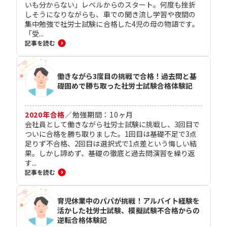
いも分からない」レベルからのスタート。何度も挫折
しそうになりながらも、車での聞き流し学習や夜間の
集中勉強で社労士試験に合格した4児の母の物語です。
「受...
記事を読む
働きながら3度目の挑戦で合格！過去問と基
礎固めで勝ち取った社労士試験合格体験記
2020
年合格
／
勉強期間：
10
ヶ月
会社員として働きながら社労士試験に挑戦し、3回目で
ついに合格を勝ち取りました。1回目は基礎不足で3点
足りず不合格、2回目は選択式で1点差という悔しい結
果。しかし諦めず、基礎の徹底と過去問演習を繰り返
す...
記事を読む
育児休業中のパパが挑戦！アルバイト経験を
活かした社労士試験、模擬試験不合格からの
逆転合格体験記