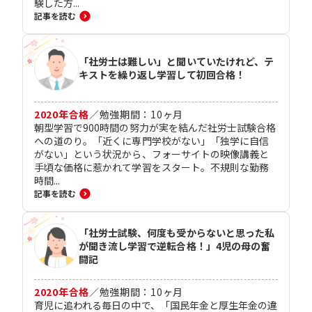
験した方...
記事を読む
「社労士は難しい」と聞いていたけれど、テ
キストを繰り返し学習して初回合格！
2020
年合格
／
勉強期間：
10
ヶ月
朝型学習で900時間の努力が実を結んだ社労士試験合格
への道のり。「近くに専門学校がない」「独学に自信
がない」という状況から、フォーサイトの映像講義と
手頃な価格に惹かれて学習をスタート。不規則な勤務
時間...
記事を読む
「社労士試験、何度も受からないと思った私
が聞き流し学習で逆転合格！」4児の母の奮
闘記
2020
年合格
／
勉強期間：
10
ヶ月
育児に追われる毎日の中で、「国民年金と厚生年金の違