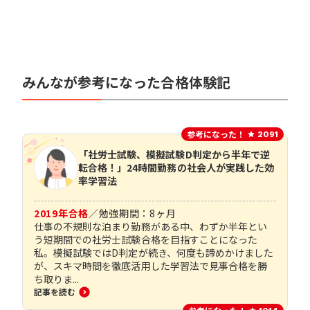
みんなが参考になった合格体験記
参考になった！
2091
「社労士試験、模擬試験D判定から半年で逆
転合格！」24時間勤務の社会人が実践した効
率学習法
2019
年合格
／
勉強期間：
8
ヶ月
仕事の不規則な泊まり勤務がある中、わずか半年とい
う短期間での社労士試験合格を目指すことになった
私。模擬試験ではD判定が続き、何度も諦めかけました
が、スキマ時間を徹底活用した学習法で見事合格を勝
ち取りま...
記事を読む