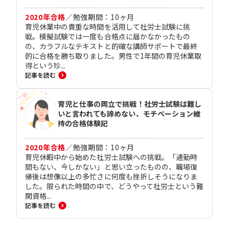
2020
年合格
／
勉強期間：
10
ヶ月
育児休業中の貴重な時間を活用して社労士試験に挑
戦。模擬試験では一度も合格点に届かなかったもの
の、カラフルなテキストと的確な講師サポートで最終
的に合格を勝ち取りました。男性で1年間の育児休業取
得という珍...
記事を読む
育児と仕事の両立で挑戦！社労士試験は難し
いと言われても諦めない、モチベーション維
持の合格体験記
2020
年合格
／
勉強期間：
10
ヶ月
育児休暇中から始めた社労士試験への挑戦。「通勤時
間もない、今しかない」と思い立ったものの、職場復
帰後は想像以上の多忙さに何度も挫折しそうになりま
した。限られた時間の中で、どうやって社労士という難
関資格...
記事を読む