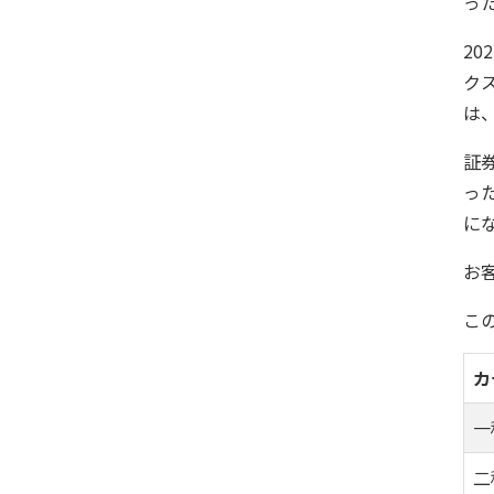
っ
2
ク
は
証
っ
に
お
こ
カ
一
二