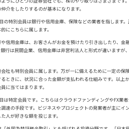
のようにひとつの証券会社でも、株のやり取りはさまざまです
の仲介をしたりするのが基本になります。
つ目の特別会員は銀行や信用金庫、保険などの業者を指します。
本的にこちらに属します。
行や信用金庫は、お客さんがお金を預けたり引き出したり、金
。銀行は民間企業、信用金庫は非営利法人と形式が違いますが
。
険会社も特別会員に属します。万が一に備えるために一定の保
するときに、状況に合った金額が支払われる仕組みです。以上
会員に当てはまります。
つ目は特定会員です。こちらはクラウドファンディングやFX業
金調達の手段です。ビジネスやプロジェクトの発案者が主にイ
した人が好きな額を投じます。
Xは「外国為替証拠金取引」とも呼ばれる投資分野です。「日本