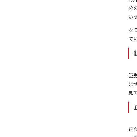
分
い
ク
て
証
ま
見
正