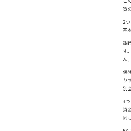
こ
買
2
基
銀
す
ん
保
り
別
3
資
同
F