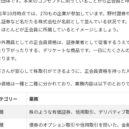
た団体です。本来のコンセプトに則っていることから正会員と
021年10月時点では、270もの企業が参加しています。野村證
ス証券など名だたる株式会社が名前として並んでいる状況です
、ほとんどが正会員に所属しているとイメージしましょう。
券外務員としての正会員資格は、証券業者として従事するうえ
たり下がったりする、デリケートな商品です。一日にたくさん
なります。
客さんが安心して株取引ができるように、正会員資格を持った
の資格は一種と二種に分かれており、業務内容は以下のとおり
テゴリー
業務
種
株のような有価証券、信用取引、デリバティブ
種
債券のオプション取引や信用取引を除いた、金