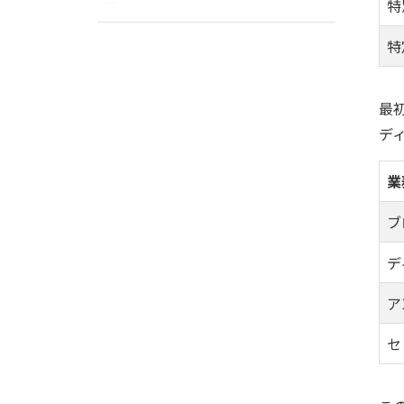
特
特
最
デ
業
ブ
デ
ア
セ