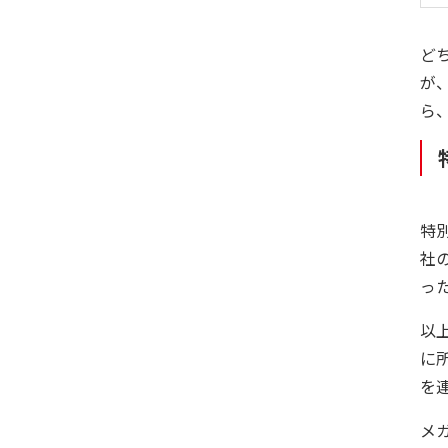
ど
が
ら
特
社
っ
以
に
を
メ