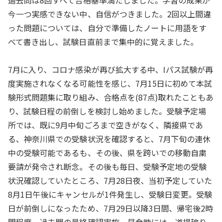
過去問は8回すべて合格基準満たしました。学習の成果が
今一つ実感できない中、自信がつきました。2回以上間違
った問題については、自分で準備したノートに用語をす
べて書き出し、試験日直前まで集中的に覚えました。
7月に入り、コロナ感染が再び拡大する中、Iパス試験が再
度実施されなくなる可能性を感じ、7月15日に初めて本試
験形式問題集に取り組み、合格点を(87点)取れたこともあ
り、試験日程の前倒しを検討し始めました。受験予定場
所では、既に9月中旬ごろまで空きがなく、隣接県であ
る、神奈川県での受験状況を確認すると、7月下旬の連休
中の受験可能であるも、その後、県を跨いでの移動自粛
要請が発令され断念。その後も毎日、受験予定地の受験
状況確認していたところ、7月28日夜、当初予定していた
8月1日午後にキャンセルが1件発生し、受験日変更。受験
日が前倒しになったため、7月29日以降3日間、帰宅後2時