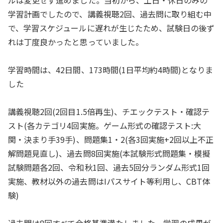
ルは変更せず進めました。当初から、土日・休日のみの
学習計画でしたので、講義視聴2回、過去問に取り組む中
で、学習スケジュールに遅れが生じたため、試験日の後ず
れは丁度良かったと思っていました。
学習時間は、42日間、173時間(1日平均約4時間)となりま
した
講義視聴2回(2回目1.5倍再生)、チエックテスト・確認テ
スト(各カテゴリ4回実施。ゲーム形式の確認テスト:大
関・決まり手39手)、問題集1・2(各3回実施+2回以上不正
解問題見直し)、過去問8回実施(本試験形式問題集・模擬
試験問題各2回、令和秋1回、過去5回分ランダム形式1回
実施、教材以外の過去問はIパスサイト等利用し、CBT体
験)