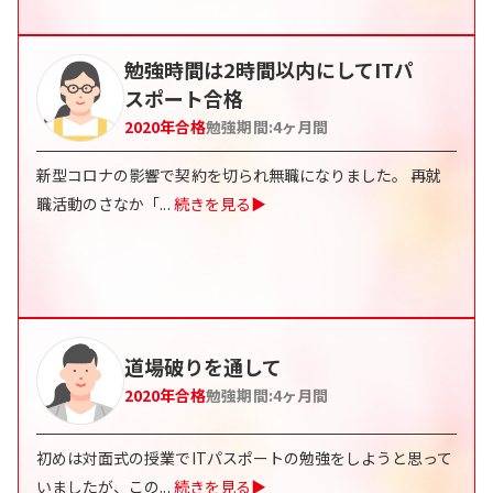
勉強時間は2時間以内にしてITパ
スポート合格
2020
年合格
勉強期間:
4
ヶ月間
新型コロナの影響で契約を切られ無職になりました。 再就
職活動のさなか「
...
続きを見る▶
道場破りを通して
2020
年合格
勉強期間:
4
ヶ月間
初めは対面式の授業でITパスポートの勉強をしようと思って
いましたが、この
...
続きを見る▶