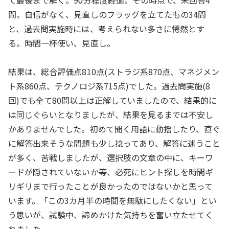
て最後まで解く。90分程度経過。その時点で、未回答4
問。自信がなく、見直しのフラッグを立てたもの34問
と、過去問実施時には、考えられない多さに愕然とす
る。時間一杯使い、見直し。
結果は、総合評価点810点(ストラジ系870点、マネジメン
ト系860点、テクノロジ系715点)でした。過去問実施(8
回)でも全て80問以上は正解していましたので、結果的に
は同じぐらいとなりましたが、結果を見るまでは不安し
かありませんでした。初めて聞く用語に動揺したり、直ぐ
に解答出来そうな問題も少し捻ってあり、解答に迷うこと
が多く、苦戦しましたが、選択肢の文章の中に、キーワ
ードが隠されていないか等、必死にヒント探しを時間ギ
リギリまで行ったことが良かったのではないかと思って
います。「この3カ月半の時間を無駄にしたくない」とい
う思いが、試験中、諦めかけた気持ちを奮い立たせてく