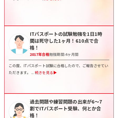
ITパスポートの試験勉強を1日1時
間は死守した1ヶ月！610点で合
格！
2017
年合格
勉強期間:
4
ヶ月間
この度、ITパスポート試験に合格したので、ご報告させてい
ただきます。
...
続きを見る▶
過去問題や練習問題の出来が6～7
割でITパスポート受験、何とか合
格！