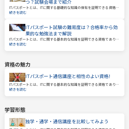
つ？試験会場まで紹介
ITパスポートとは、ITに関する基礎的な知識の保有を証明できる資格で
す。IT関連の仕事に就いている方やIT系企業で働く方のほか、すべての
続きを読む
社会人や学生を広く対象とした国家試験のひとつで、受験者数が年々
増えている注目の資格です。
ITパスポート試験の難易度は？合格率から効
果的な勉強法まで解説
ITパスポートとは、ITに関する基本的な知識を証明できる資格であり、
経済産業省認定の国家試験です。 ITと聞くと、専門的な知識を問われ
続きを読む
る難しい試験と思われるかもしれません。
資格の魅力
ITパスポート通信講座と相性のよい資格!
ITパスポートとは、ITに関する基本的な知識を証明できる資格であり、
経済産業省認定の国家試験です。 ITと聞くと、専門的な知識を問われ
続きを読む
る難しい試験と思われるかもしれません。
学習形態
独学・通学・通信講座を比較してみよう