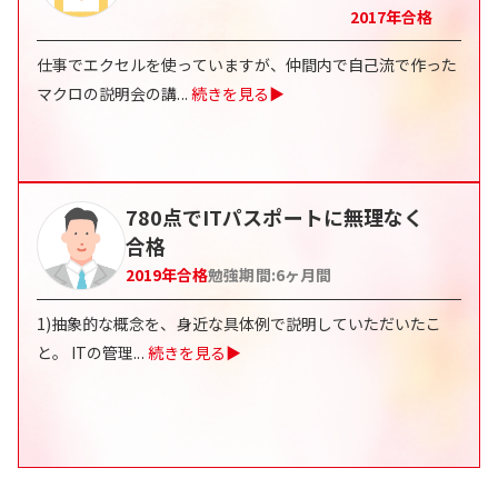
2017
年合格
仕事でエクセルを使っていますが、仲間内で自己流で作った
マクロの説明会の講
...
続きを見る▶
780点でITパスポートに無理なく
合格
2019
年合格
勉強期間:
6
ヶ月間
1)抽象的な概念を、身近な具体例で説明していただいたこ
と。 ITの管理
...
続きを見る▶