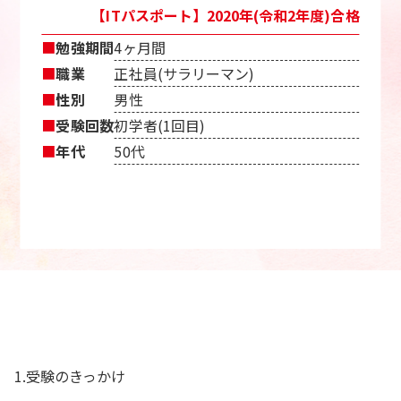
【ITパスポート】2020年(令和2年度)合格
■
勉強期間
4ヶ月間
■
職業
正社員(サラリーマン)
■
性別
男性
■
受験回数
初学者(1回目)
■
年代
50代
1.受験のきっかけ