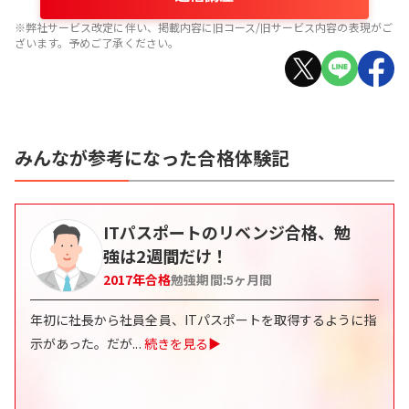
※弊社サービス改定に伴い、掲載内容に旧コース/旧サービス内容の表現がご
ざいます。予めご了承ください。
みんなが参考になった合格体験記
ITパスポートのリベンジ合格、勉
強は2週間だけ！
2017
年合格
勉強期間:
5
ヶ月間
年初に社長から社員全員、ITパスポートを取得するように指
示があった。だが
...
続きを見る▶