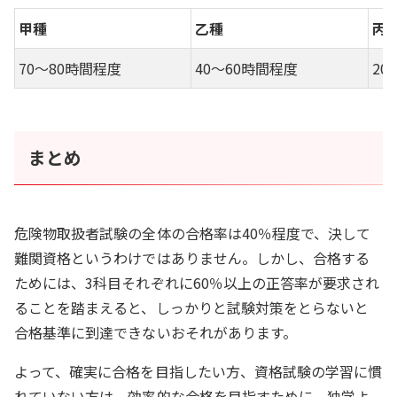
甲種
乙種
丙
70～80時間程度
40～60時間程度
20
まとめ
危険物取扱者試験の全体の合格率は40％程度で、決して
難関資格というわけではありません。しかし、合格する
ためには、3科目それぞれに60％以上の正答率が要求され
ることを踏まえると、しっかりと試験対策をとらないと
合格基準に到達できないおそれがあります。
よって、確実に合格を目指したい方、資格試験の学習に慣
れていない方は、効率的な合格を目指すために、独学よ