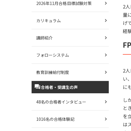
2026年11月合格目標試験対策
2
量
カリキュラム
げ
経
講師紹介
F
フォローシステム
2
教育訓練給付制度
い
に
合格者・受講生の声
し
48名の合格者インタビュー
と
を
1016名の合格体験記
は