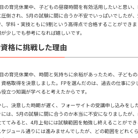
人目の育児休業中、子どもの昼寝時間を有効活用したいと思い、
に圧倒され、5月の試験に間に合うか不安でいっぱいでしたが
で、学科・実技ともに9割という高得点で合格することができ
験が少しでも参考になれば嬉しいです。
P資格に挑戦した理由
人目の育児休業中、時間と気持ちに余裕があったため、子ども
、資格取得を決意しました。FPを選んだのは、過去の仕事に少
も役立つ知識が学べると考えたからです。
かし、決意した時期が遅く、フォーサイトの受講申し込みをし
きには、5月の試験に間に合うのか本当に不安になりましたが、m
立ててみると、4月上旬には試験範囲を勉強し終えることができ
スケジュール通りには進みませんでしたが、どの範囲をどれく