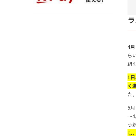
ラ
4
ら
組
1
く
た
5
～
う
し