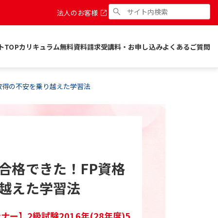
法人のお客様
トTOP
カリキュラム
無料資料請求
受講料・お申し込み
よくあるご質問
取得の不安を乗り越えた学習法
合格できた！FP資格
越えた学習法
ー】2級試験2016年(28年度)5