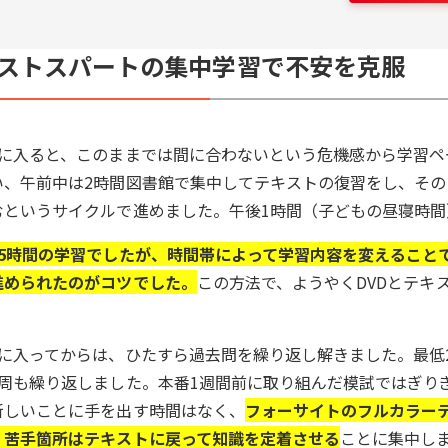
ストスパートの集中学習で不安を克服
月に入ると、このままでは間に合わないという危機感から学習ペ
い、午前中は2時間図書館で集中してテキストの復習をし、その
むというサイクルで進めました。午後1時間（子どもの昼寝時間
日5時間の学習でしたが、時間帯によって学習内容を変えること
進められたのがコツでした。
この方法で、ようやくDVDとテキ
。
月に入ってからは、ひたすら過去問を繰り返し解きました。最低
4周も繰り返しました。本番1週間前に取り組んだ模試ではぎり
新しいことに手を出す時間はなく、
フォーサイトのフルカラー
、苦手箇所はテキストに戻って知識を定着させる
ことに集中し