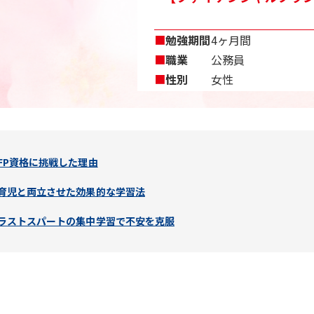
■
勉強期間
4ヶ月間
■
職業
公務員
■
性別
女性
FP資格に挑戦した理由
育児と両立させた効果的な学習法
ラストスパートの集中学習で不安を克服