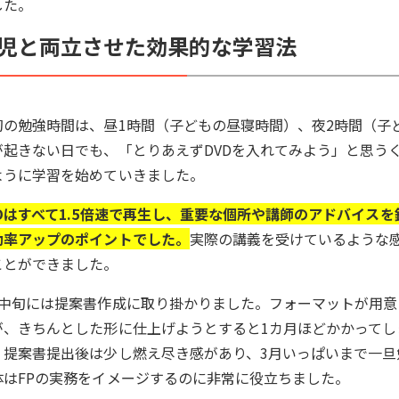
した。
児と両立させた効果的な学習法
初の勉強時間は、昼1時間（子どもの昼寝時間）、夜2時間（子
が起きない日でも、「とりあえずDVDを入れてみよう」と思う
ように学習を始めていきました。
VDはすべて1.5倍速で再生し、重要な個所や講師のアドバイス
効率アップのポイントでした。
実際の講義を受けているような
ことができました。
月中旬には提案書作成に取り掛かりました。フォーマットが用
が、きちんとした形に仕上げようとすると1カ月ほどかかって
。提案書提出後は少し燃え尽き感があり、3月いっぱいまで一
体はFPの実務をイメージするのに非常に役立ちました。