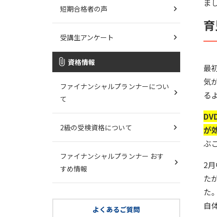
ま
短期合格者の声
育
受講生アンケート
資格情報
最
気
ファイナンシャルプランナーについ
る
て
D
2級の受検資格について
が
ぶ
ファイナンシャルプランナー おす
2
すめ情報
た
た
自
よくあるご質問