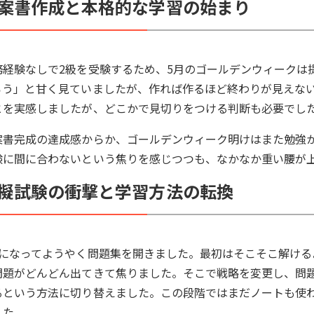
案書作成と本格的な学習の始まり
務経験なしで2級を受験するため、5月のゴールデンウィークは
ろう」と甘く見ていましたが、作れば作るほど終わりが見えな
とを実感しましたが、どこかで見切りをつける判断も必要でし
案書完成の達成感からか、ゴールデンウィーク明けはまた勉強
験に間に合わないという焦りを感じつつも、なかなか重い腰が
擬試験の衝撃と学習方法の転換
月になってようやく問題集を開きました。最初はそこそこ解ける
問題がどんどん出てきて焦りました。そこで戦略を変更し、問
るという方法に切り替えました。この段階ではまだノートも使
した。