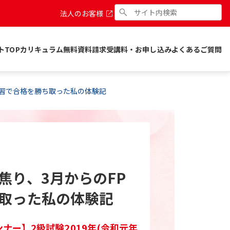
法人のお客様
トTOP
カリキュラム
無料資料請求
受講料・お申し込み
よくあるご質問
学習で合格を勝ち取った私の体験記
焦り、3月からのFP
取った私の体験記
ナー】2級試験2019年(令和元年