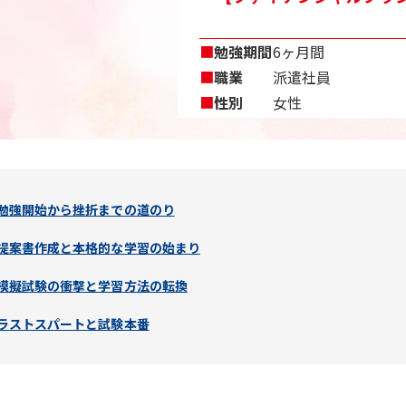
■
勉強期間
6ヶ月間
■
職業
派遣社員
■
性別
女性
勉強開始から挫折までの道のり
提案書作成と本格的な学習の始まり
模擬試験の衝撃と学習方法の転換
ラストスパートと試験本番