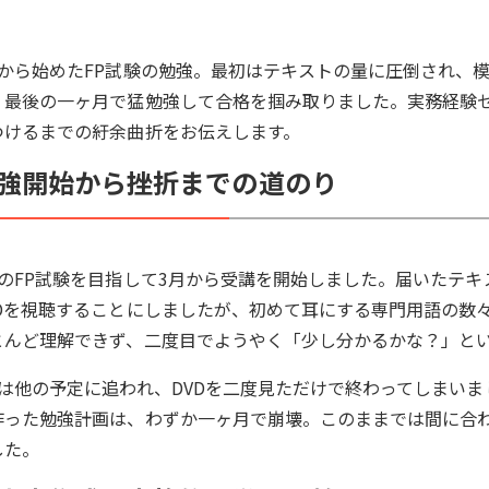
月から始めたFP試験の勉強。最初はテキストの量に圧倒され、
、最後の一ヶ月で猛勉強して合格を掴み取りました。実務経験
つけるまでの紆余曲折をお伝えします。
強開始から挫折までの道のり
月のFP試験を目指して3月から受講を開始しました。届いたテ
VDを視聴することにしましたが、初めて耳にする専門用語の数
とんど理解できず、二度目でようやく「少し分かるかな？」と
月は他の予定に追われ、DVDを二度見ただけで終わってしまいまし
作った勉強計画は、わずか一ヶ月で崩壊。このままでは間に合
した。