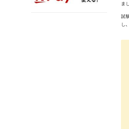
ま
試
し