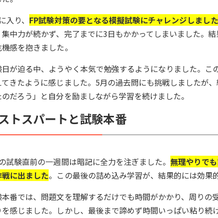
月に入り、
FP試験対策の要となる模擬試験にチャレンジしまし
、集中力が続かず、完了までに3日もかかってしまいました。結
危機感を抱きました。
験日が迫る中、ようやく本気で勉強するようになりました。この
えてきたように感じました。5月の過去問にも挑戦しましたが、
たのだろう」と自分を励ましながら学習を続けました。
ストスパートと試験本番
月の試験直前の一週間は暗記に全力を注ぎました。
無理やりでも
作戦に出ました
。この最後の詰め込み学習が、結果的には効果
験本番では、問題文を理解するだけでも時間がかかり、周りの
りを感じました。しかし、最後まで諦めず時間いっぱい粘り続