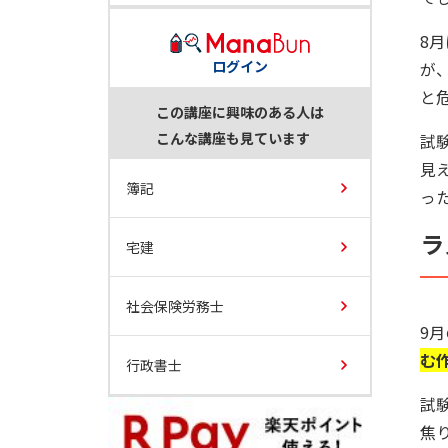
8
ログイン
が
と
この講座に興味のある人は
こんな講座も見ています
試
見
簿記
っ
ラ
宅建
社会保険労務士
9
む
行政書士
試
焦