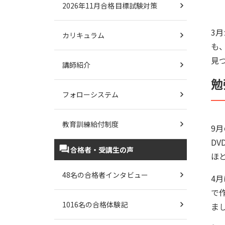
2026年11月合格目標試験対策
3
カリキュラム
も
見
講師紹介
勉
フォローシステム
教育訓練給付制度
9
D
合格者・受講生の声
ほ
48名の合格者インタビュー
4
で
1016名の合格体験記
ま