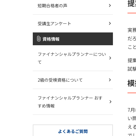
提
短期合格者の声
受講生アンケート
実
だ
資格情報
こ
ファイナンシャルプランナーについ
提
て
試
2級の受検資格について
模
ファイナンシャルプランナー おす
すめ情報
7
い
え
よくあるご質問
で