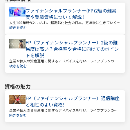
ファイナンシャルプランナー(FP)2級の難易
度や受験資格について解説！
人生100年時代といわれ、超高齢化社会の日本。定年後に生きていく時
間も当然長くなっています。今どんな年齢の人でも、安心して暮らし
続きを読む
ていけるのか？という漠然とした不安を持っている人が多いのではな
いでしょうか。
FP（ファイナンシャルプランナー）2級の難
易度は高い？合格率や合格に向けてのポイン
トを解説
企業や個人の資産運用に関するアドバイスを行い、ライフプランの設
計を提案するファイナンシャルプランナー。
続きを読む
資格の魅力
FP（ファイナンシャルプランナー）通信講座
と相性のよい資格!
企業や個人の資産運用に関するアドバイスを行い、ライフプランの設
計を提案するファイナンシャルプランナー
続きを読む