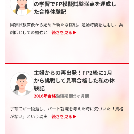
の学習でFP模擬試験満点を達成し
た合格体験記
国家試験直後から始めた新たな挑戦。通勤時間を活用し、薬
剤師としての勉強と
...
続きを見る▶
主婦からの再出発！FP2級に1月
から挑戦して見事合格した私の体
験記
2016
年合格
勉強期間:
5
ヶ月間
子育てが一段落し、パート就職を考えた時に気づいた「資格
がない」という現実
...
続きを見る▶