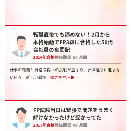
転職直後でも諦めない！2月から
本格始動でFP3級に合格した50代
会社員の奮闘記
2014
年合格
勉強期間:
6
ヶ月間
仕事の転機と資格取得への挑戦が重なり、計画通りに進まな
い日々。新しい職場
...
続きを見る▶
FP試験当日は緊張で問題をうまく
解けなかったけど受かってた
2017
年合格
勉強期間:
4
ヶ月間