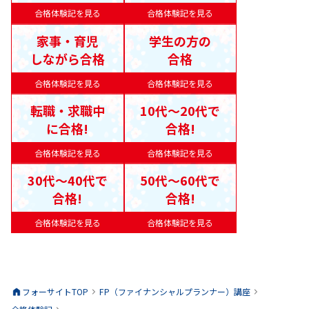
合格体験記を見る
合格体験記を見る
家事・育児
学生の方の
しながら合格
合格
合格体験記を見る
合格体験記を見る
転職・求職中
10代〜20代で
に合格!
合格!
合格体験記を見る
合格体験記を見る
30代〜40代で
50代〜60代で
合格!
合格!
合格体験記を見る
合格体験記を見る
フォーサイトTOP
FP（ファイナンシャルプランナー）
講座