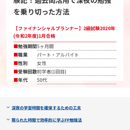
を乗り切った方法
【ファイナンシャルプランナー】2級試験2020年
(令和2年度)1月合格
■
勉強期間
5ヶ月間
■
職業
パート・アルバイト
■
性別
女性
■
受験回数
初学者(1回目)
■
年代
50代
深夜の学習時間を確保するための工夫
限られた時間で効率的に学ぶFP勉強法