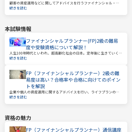
顧客の資産運用などに関してアドバイスを行うファイナンシャル・プ
ランナー。このファイナンシャル・プランナーとして働くときに、大
続きを読む
きな力となるのが「ファイナンシャル・プランニング技能士（以下：
FP）」の資格です。
本試験情報
ファイナンシャルプランナー(FP)2級の難易
度や受験資格について解説！
人生100年時代といわれ、超高齢化社会の日本。定年後に生きていく時
間も当然長くなっています。今どんな年齢の人でも、安心して暮らし
続きを読む
ていけるのか？という漠然とした不安を持っている人が多いのではな
いでしょうか。
FP（ファイナンシャルプランナー）2級の難
易度は高い？合格率や合格に向けてのポイン
トを解説
企業や個人の資産運用に関するアドバイスを行い、ライフプランの設
計を提案するファイナンシャルプランナー。
続きを読む
資格の魅力
FP（ファイナンシャルプランナー）通信講座