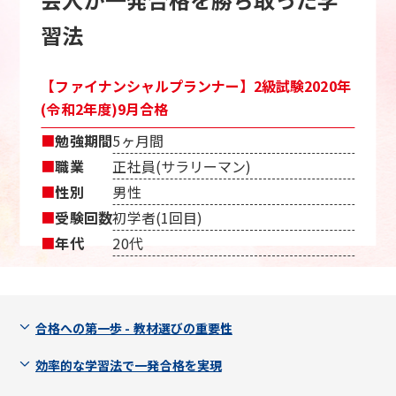
習法
【ファイナンシャルプランナー】2級試験2020年
(令和2年度)9月合格
■
勉強期間
5ヶ月間
■
職業
正社員(サラリーマン)
■
性別
男性
■
受験回数
初学者(1回目)
■
年代
20代
合格への第一歩 - 教材選びの重要性
効率的な学習法で一発合格を実現