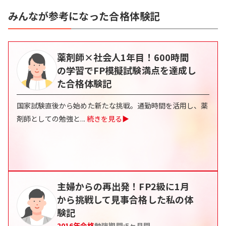
みんなが参考になった合格体験記
薬剤師×社会人1年目！600時間
の学習でFP模擬試験満点を達成し
た合格体験記
国家試験直後から始めた新たな挑戦。通勤時間を活用し、薬
剤師としての勉強と
...
続きを見る▶
主婦からの再出発！FP2級に1月
から挑戦して見事合格した私の体
験記
2016
年合格
勉強期間:
5
ヶ月間