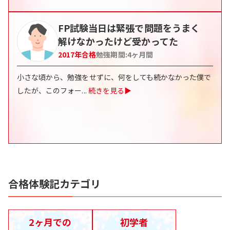
FP試験当日は緊張で問題をうまく
解けなかったけど受かってた
2017
年合格
勉強期間:
4
ヶ月間
小さな頃から、勉強をせずに、何をしても続かなかった僕で
したが、このフォー
...
続きを見る▶
合格体験記カテゴリ
2ヶ月での
初学者