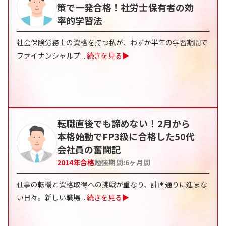
策で一発合格！社労士保有者の効
率的学習法
社会保険労務士の資格を持つ私が、わずか半年の学習期間で
ファイナンシャルプ
...
続きを見る▶
転職直後でも諦めない！2月から
本格始動でFP3級に合格した50代
会社員の奮闘記
2014
年合格
勉強期間:
6
ヶ月間
仕事の転機と資格取得への挑戦が重なり、計画通りに進まな
い日々。新しい職場
...
続きを見る▶