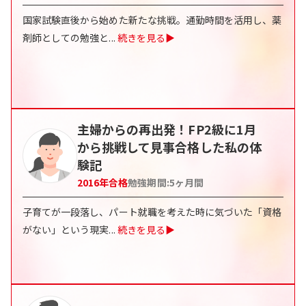
国家試験直後から始めた新たな挑戦。通勤時間を活用し、薬
剤師としての勉強と
...
続きを見る▶
主婦からの再出発！FP2級に1月
から挑戦して見事合格した私の体
験記
2016
年合格
勉強期間:
5
ヶ月間
子育てが一段落し、パート就職を考えた時に気づいた「資格
がない」という現実
...
続きを見る▶