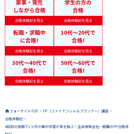
家事・育児
学生の方の
しながら合格
合格
合格体験記を見る
合格体験記を見る
転職・求職中
10代〜20代で
に合格!
合格!
合格体験記を見る
合格体験記を見る
30代〜40代で
50代〜60代で
合格!
合格!
合格体験記を見る
合格体験記を見る
フォーサイトTOP
FP（ファイナンシャルプランナー）
講座
合格体験記
4回目の挑戦で1ヶ月の集中学習が実を結ぶ！生命保険会社一般職のFP合格体