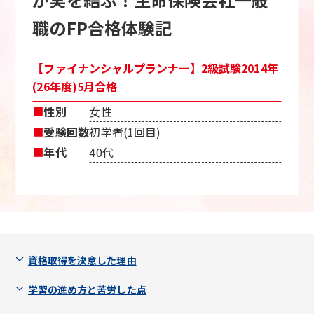
職のFP合格体験記
【ファイナンシャルプランナー】2級試験2014年
(26年度)5月合格
■
性別
女性
■
受験回数
初学者(1回目)
■
年代
40代
資格取得を決意した理由
学習の進め方と苦労した点