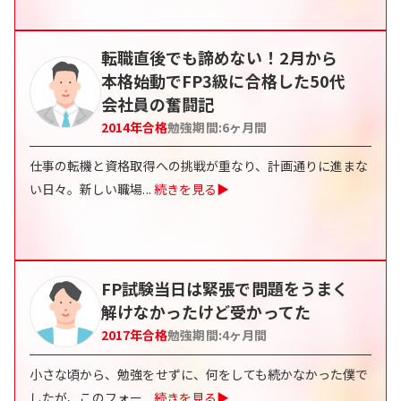
転職直後でも諦めない！2月から
本格始動でFP3級に合格した50代
会社員の奮闘記
2014
年合格
勉強期間:
6
ヶ月間
仕事の転機と資格取得への挑戦が重なり、計画通りに進まな
い日々。新しい職場
...
続きを見る▶
FP試験当日は緊張で問題をうまく
解けなかったけど受かってた
2017
年合格
勉強期間:
4
ヶ月間
小さな頃から、勉強をせずに、何をしても続かなかった僕で
したが、このフォー
...
続きを見る▶