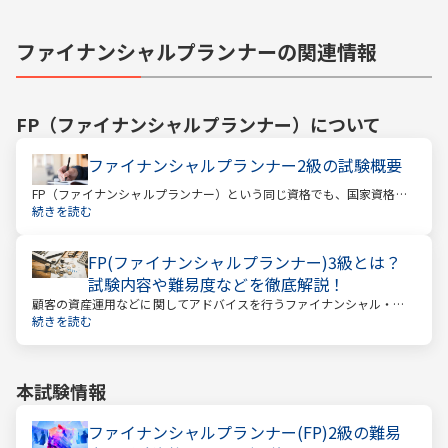
ファイナンシャルプランナーの関連情報
FP（ファイナンシャルプランナー）
について
ファイナンシャルプランナー2級の試験概要
FP（ファイナンシャルプランナー）という同じ資格でも、国家資格と
民間資格の2種類にわかれています。
続きを読む
FP(ファイナンシャルプランナー)3級とは？
試験内容や難易度などを徹底解説！
顧客の資産運用などに関してアドバイスを行うファイナンシャル・プ
ランナー。このファイナンシャル・プランナーとして働くときに、大
続きを読む
きな力となるのが「ファイナンシャル・プランニング技能士（以下：
FP）」の資格です。
本試験情報
ファイナンシャルプランナー(FP)2級の難易