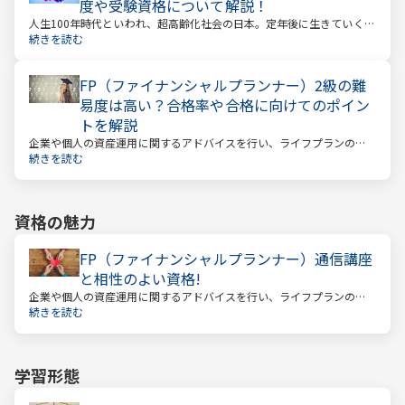
度や受験資格について解説！
人生100年時代といわれ、超高齢化社会の日本。定年後に生きていく時
間も当然長くなっています。今どんな年齢の人でも、安心して暮らし
続きを読む
ていけるのか？という漠然とした不安を持っている人が多いのではな
いでしょうか。
FP（ファイナンシャルプランナー）2級の難
易度は高い？合格率や合格に向けてのポイン
トを解説
企業や個人の資産運用に関するアドバイスを行い、ライフプランの設
計を提案するファイナンシャルプランナー。
続きを読む
資格の魅力
FP（ファイナンシャルプランナー）通信講座
と相性のよい資格!
企業や個人の資産運用に関するアドバイスを行い、ライフプランの設
計を提案するファイナンシャルプランナー
続きを読む
学習形態