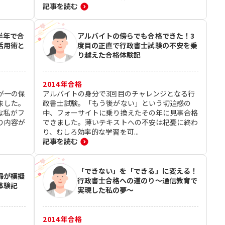
記事を読む
半年で合
アルバイトの傍らでも合格できた！3
活用術と
度目の正直で行政書士試験の不安を乗
り越えた合格体験記
2014
年合格
が一の保
アルバイトの身分で3回目のチャレンジとなる行
ました。
政書士試験。「もう後がない」という切迫感の
な私がフ
中、フォーサイトに乗り換えたその年に見事合格
り内容が
できました。薄いテキストへの不安は杞憂に終わ
り、むしろ効率的な学習を可...
記事を読む
「できない」を「できる」に変える！
婦が模擬
行政書士合格への道のり～通信教育で
体験記
実現した私の夢～
2014
年合格