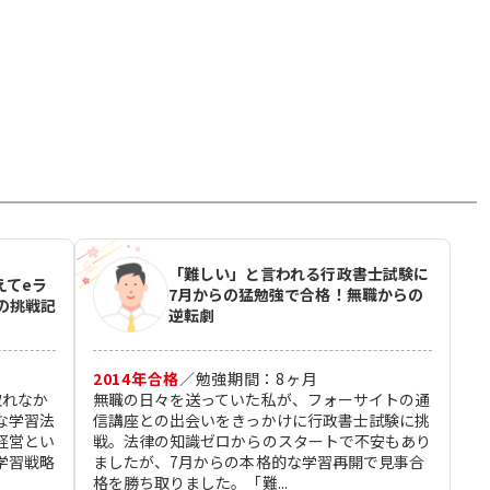
「難しい」と言われる行政書士試験に
えてeラ
7月からの猛勉強で合格！無職からの
の挑戦記
逆転劇
2014
年合格
／
勉強期間：
8
ヶ月
取れなか
無職の日々を送っていた私が、フォーサイトの通
な学習法
信講座との出会いをきっかけに行政書士試験に挑
経営とい
戦。法律の知識ゼロからのスタートで不安もあり
学習戦略
ましたが、7月からの本格的な学習再開で見事合
格を勝ち取りました。「難...