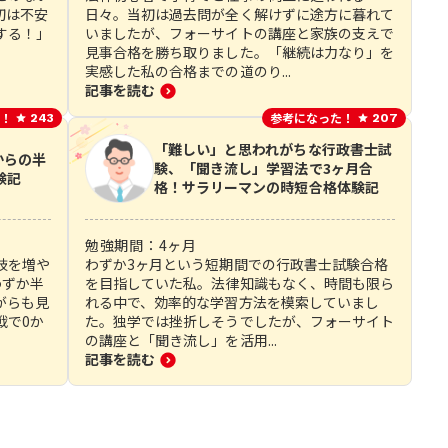
初は不安
日々。当初は過去問が全く解けずに途方に暮れて
する！」
いましたが、フォーサイトの講座と家族の支えで
見事合格を勝ち取りました。「継続は力なり」を
実感した私の合格までの道のり...
記事を読む
！
参考になった！
243
207
「難しい」と思われがちな行政書士試
からの半
験、「聞き流し」学習法で3ヶ月合
験記
格！サラリーマンの時短合格体験記
勉強期間：
4
ヶ月
肢を増や
わずか3ヶ月という短期間での行政書士試験合格
わずか半
を目指していた私。法律知識もなく、時間も限ら
がらも見
れる中で、効率的な学習方法を模索していまし
戦で0か
た。独学では挫折しそうでしたが、フォーサイト
の講座と「聞き流し」を活用...
記事を読む