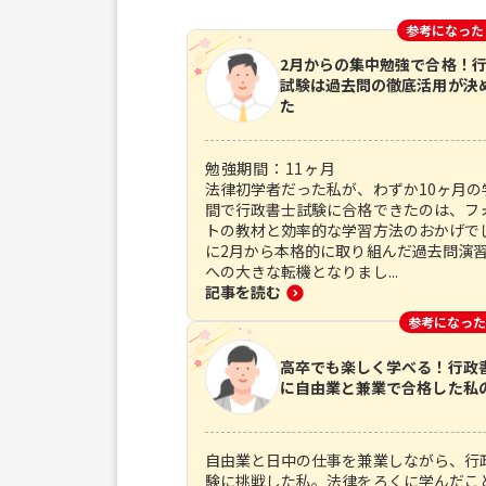
参考になった
2月からの集中勉強で合格！
試験は過去問の徹底活用が決
た
勉強期間：
11
ヶ月
法律初学者だった私が、わずか10ヶ月の
間で行政書士試験に合格できたのは、フ
トの教材と効率的な学習方法のおかげで
に2月から本格的に取り組んだ過去問演
への大きな転機となりまし...
記事を読む
参考になった
高卒でも楽しく学べる！行政
に自由業と兼業で合格した私
自由業と日中の仕事を兼業しながら、行
験に挑戦した私。法律をろくに学んだこ