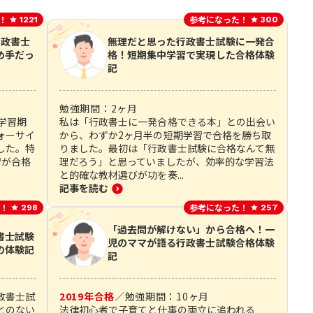
！
参考になった！
1221
300
行政書士
無理だと思った行政書士試験に一発合
め手だっ
格！短期集中学習で実現した合格体験
記
勉強期間：
2
ヶ月
学習期
私は「行政書士に一発合格できる本」との出会い
ォーサイ
から、わずか2ヶ月半の短期学習で合格を勝ち取
した。特
りました。最初は「行政書士試験に合格なんて無
習が合格
理だろう」と思っていましたが、効率的な学習法
と的確な教材選びが功を奏...
記事を読む
！
参考になった！
298
257
「過去問が解けない」から合格へ！一
書士試験
児のママが語る行政書士試験合格体験
の体験記
記
政書士試
2019
年合格
／
勉強期間：
10
ヶ月
とのない
法律初心者で子育てと仕事の両立に追われる