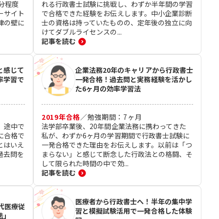
分程度
れる行政書士試験に挑戦し、わずか半年間の学習
ーサイト
で合格できた経験をお伝えします。中小企業診断
律の壁に
士の資格は持っていたものの、定年後の独立に向
けてダブルライセンスの...
記事を読む
と感じて
企業法務20年のキャリアから行政書士
率学習で
一発合格！過去問と実務経験を活かし
た6ヶ月の効率学習法
2019
年合格
／
勉強期間：
7
ヶ月
、途中で
法学部卒業後、20年間企業法務に携わってきた
に合格で
私が、わずか6ヶ月の学習期間で行政書士試験に
とはいえ
一発合格できた理由をお伝えします。以前は「つ
過去問を
まらない」と感じて断念した行政法との格闘、そ
して限られた時間の中で効...
記事を読む
医療者から行政書士へ！半年の集中学
代医療従
習と模擬試験活用で一発合格した体験
法」