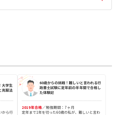
60歳からの挑戦！難しいと言われる行
！大学生
政書士試験に定年前の半年間で合格し
と克服法
た体験記
2019
年合格
／
勉強期間：
7
ヶ月
いから行
定年まで1年を切った60歳の私が、難しいと言わ