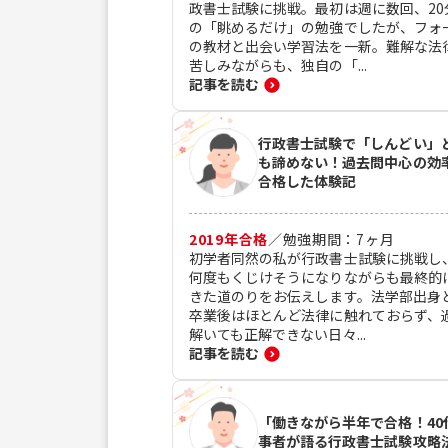
政書士試験に挑戦。最初は週に数回、20
の「眺めるだけ」の勉強でしたが、フォ
の教材と出会い学習法を一新。難解な法
苦しみながらも、独自の「...
記事を読む
行政書士試験で「しんどい」
も諦めない！過去問中心の効
合格した体験記
2019
年合格
／
勉強期間：
7
ヶ月
初学者同然の私が行政書士試験に挑戦し
何度もくじけそうになりながらも最終的
きた道のりをお伝えします。法学部出身
卒業後はほとんど法律に触れておらず、
解いても正解できない日々...
記事を読む
「働きながら半年で合格！40
事者が語る行政書士試験攻略