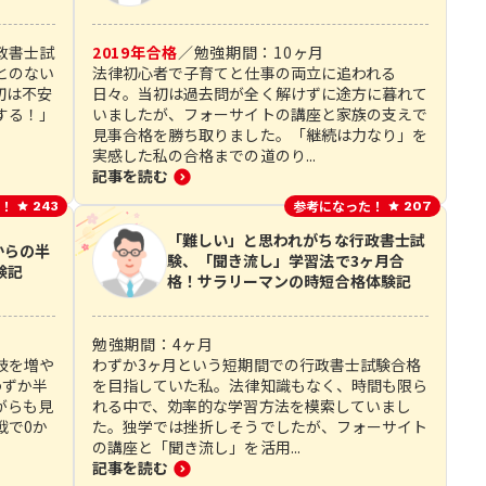
政書士試
2019
年合格
／
勉強期間：
10
ヶ月
とのない
法律初心者で子育てと仕事の両立に追われる
初は不安
日々。当初は過去問が全く解けずに途方に暮れて
する！」
いましたが、フォーサイトの講座と家族の支えで
見事合格を勝ち取りました。「継続は力なり」を
実感した私の合格までの道のり...
記事を読む
！
参考になった！
243
207
「難しい」と思われがちな行政書士試
からの半
験、「聞き流し」学習法で3ヶ月合
験記
格！サラリーマンの時短合格体験記
勉強期間：
4
ヶ月
肢を増や
わずか3ヶ月という短期間での行政書士試験合格
わずか半
を目指していた私。法律知識もなく、時間も限ら
がらも見
れる中で、効率的な学習方法を模索していまし
戦で0か
た。独学では挫折しそうでしたが、フォーサイト
の講座と「聞き流し」を活用...
記事を読む