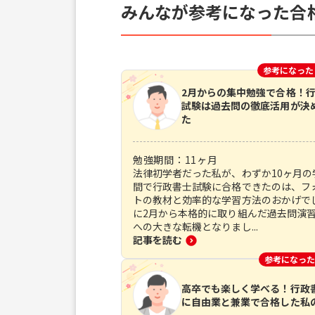
みんなが参考になった合
参考になった
2月からの集中勉強で合格！
試験は過去問の徹底活用が決
た
勉強期間：
11
ヶ月
法律初学者だった私が、わずか10ヶ月の
間で行政書士試験に合格できたのは、フ
トの教材と効率的な学習方法のおかげで
に2月から本格的に取り組んだ過去問演
への大きな転機となりまし...
記事を読む
参考になった
高卒でも楽しく学べる！行政
に自由業と兼業で合格した私