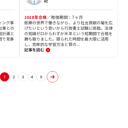
記
2018
年合格
／
勉強期間：
7
ヶ月
ィング事
医療の世界で働きながら、より社会貢献の幅を広
仕事との
げたいという思いから行政書士試験に挑戦。法律
習計画と
の知識ゼロからわずか半年という短期間で合格を
間で見事
勝ち取りました。限られた時間を最大限に活用
し、効率的な学習方法と質の...
記事を読む
1
2
3
4
5