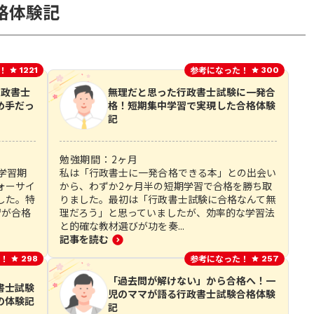
格体験記
！
参考になった！
1221
300
行政書士
無理だと思った行政書士試験に一発合
め手だっ
格！短期集中学習で実現した合格体験
記
勉強期間：
2
ヶ月
学習期
私は「行政書士に一発合格できる本」との出会い
ォーサイ
から、わずか2ヶ月半の短期学習で合格を勝ち取
した。特
りました。最初は「行政書士試験に合格なんて無
習が合格
理だろう」と思っていましたが、効率的な学習法
と的確な教材選びが功を奏...
記事を読む
！
参考になった！
298
257
「過去問が解けない」から合格へ！一
書士試験
児のママが語る行政書士試験合格体験
の体験記
記