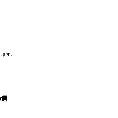
します。
0選