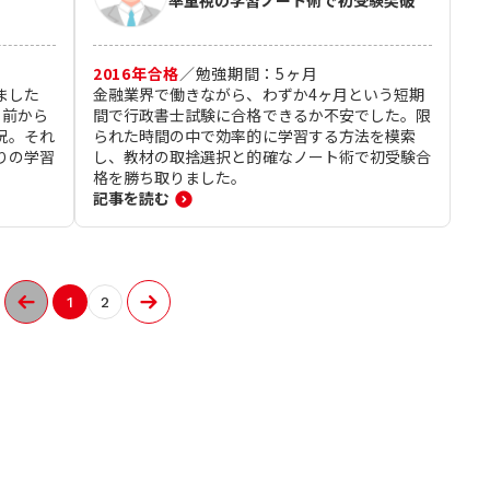
2016
年合格
／
勉強期間：
5
ヶ月
ました
金融業界で働きながら、わずか4ヶ月という短期
月前から
間で行政書士試験に合格できるか不安でした。限
況。それ
られた時間の中で効率的に学習する方法を模索
りの学習
し、教材の取捨選択と的確なノート術で初受験合
格を勝ち取りました。
記事を読む
1
2