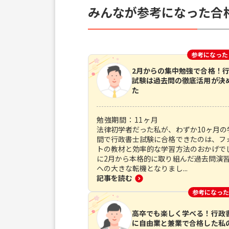
みんなが参考になった合
参考になった
2月からの集中勉強で合格！
試験は過去問の徹底活用が決
た
勉強期間：
11
ヶ月
法律初学者だった私が、わずか10ヶ月の
間で行政書士試験に合格できたのは、フ
トの教材と効率的な学習方法のおかげで
に2月から本格的に取り組んだ過去問演
への大きな転機となりまし...
記事を読む
参考になった
高卒でも楽しく学べる！行政
に自由業と兼業で合格した私