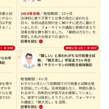
政書士試
2019
年合格
／
勉強期間：
10
ヶ月
とのない
法律初心者で子育てと仕事の両立に追われる
初は不安
日々。当初は過去問が全く解けずに途方に暮れて
する！」
いましたが、フォーサイトの講座と家族の支えで
見事合格を勝ち取りました。「継続は力なり」を
実感した私の合格までの道のり...
記事を読む
！
参考になった！
243
207
「難しい」と思われがちな行政書士試
からの半
験、「聞き流し」学習法で3ヶ月合
験記
格！サラリーマンの時短合格体験記
勉強期間：
4
ヶ月
肢を増や
わずか3ヶ月という短期間での行政書士試験合格
わずか半
を目指していた私。法律知識もなく、時間も限ら
がらも見
れる中で、効率的な学習方法を模索していまし
戦で0か
た。独学では挫折しそうでしたが、フォーサイト
の講座と「聞き流し」を活用...
記事を読む