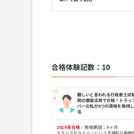
合格体験記数：
10
難しいと言われる行政書士試
問の徹底活用で合格！トラッ
バーの私が4つの資格を取得
法
2019
年合格
／
勉強期間：
9
ヶ月
トラックドライバーという不規則な勤務