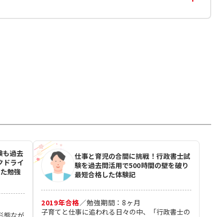
験も過去
仕事と育児の合間に挑戦！行政書士試
クドライ
験を過去問活用で500時間の壁を破り
した勉強
最短合格した体験記
2019
年合格
／
勉強期間：
8
ヶ月
子育てと仕事に追われる日々の中、「行政書士の
形態なが