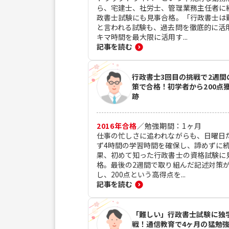
ら、宅建士、社労士、管理業務主任者に
政書士試験にも見事合格。「行政書士は
と言われる試験も、過去問を徹底的に活
キマ時間を最大限に活用す...
記事を読む
行政書士3回目の挑戦で2週間
策で合格！初学者から200点
跡
2016
年合格
／
勉強期間：
1
ヶ月
仕事の忙しさに追われながらも、日曜日
ず4時間の学習時間を確保し、諦めずに
果、初めて知った行政書士の資格試験に
格。最後の2週間で取り組んだ記述対策
し、200点という高得点を...
記事を読む
「難しい」行政書士試験に独
戦！通信教育で4ヶ月の猛勉