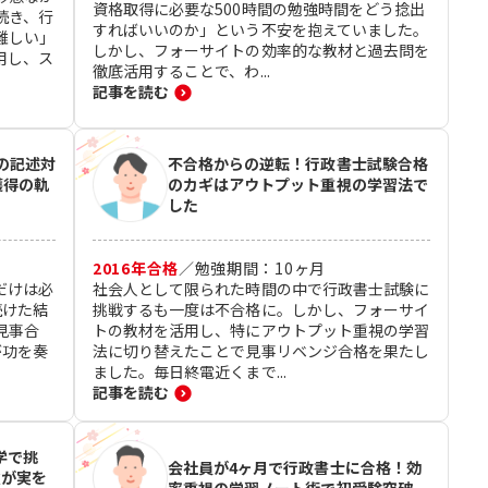
資格取得に必要な500時間の勉強時間をどう捻出
続き、行
すればいいのか」という不安を抱えていました。
難しい」
しかし、フォーサイトの効率的な教材と過去問を
用し、ス
徹底活用することで、わ...
記事を読む
の記述対
不合格からの逆転！行政書士試験合格
獲得の軌
のカギはアウトプット重視の学習法で
した
2016
年合格
／
勉強期間：
10
ヶ月
だけは必
社会人として限られた時間の中で行政書士試験に
続けた結
挑戦するも一度は不合格に。しかし、フォーサイ
見事合
トの教材を活用し、特にアウトプット重視の学習
が功を奏
法に切り替えたことで見事リベンジ合格を果たし
ました。毎日終電近くまで...
記事を読む
学で挑
会社員が4ヶ月で行政書士に合格！効
強が実を
率重視の学習ノート術で初受験突破