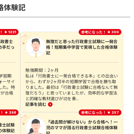
格体験記
！
参考になった！
1221
300
行政書士
無理だと思った行政書士試験に一発合
め手だっ
格！短期集中学習で実現した合格体験
記
勉強期間：
2
ヶ月
学習期
私は「行政書士に一発合格できる本」との出会い
ォーサイ
から、わずか2ヶ月半の短期学習で合格を勝ち取
した。特
りました。最初は「行政書士試験に合格なんて無
習が合格
理だろう」と思っていましたが、効率的な学習法
と的確な教材選びが功を奏...
記事を読む
！
参考になった！
298
257
「過去問が解けない」から合格へ！一
書士試験
児のママが語る行政書士試験合格体験
の体験記
記