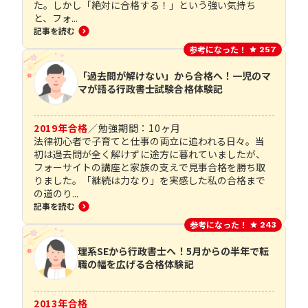
た。しかし「絶対に合格する！」という強い気持ち
と、フォ...
記事を読む
参考になった！
257
「過去問が解けない」から合格へ！一児のマ
マが語る行政書士試験合格体験記
2019
年合格
／
勉強期間：
10
ヶ月
法律初心者で子育てと仕事の両立に追われる日々。当
初は過去問が全く解けずに途方に暮れていましたが、
フォーサイトの講座と家族の支えで見事合格を勝ち取
りました。「継続は力なり」を実感した私の合格まで
の道のり...
記事を読む
参考になった！
243
理系SEから行政書士へ！5月からの半年で転
職の幅を広げる合格体験記
2013
年合格