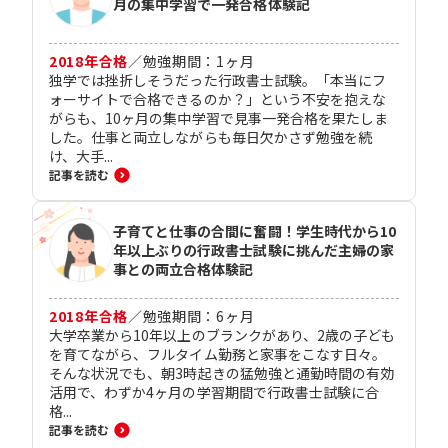
月の集中学習で一発合格体験記
2018
年合格
／
勉強期間：
1
ヶ月
独学では挫折しそうだった行政書士試験。「本当にフ
ォーサイトで合格できるのか？」という不安を抱えな
がらも、10ヶ月の集中学習で見事一発合格を果たしま
した。仕事と両立しながらも毎日欠かさず勉強を続
け、大手...
記事を読む
子育てと仕事の合間に奮闘！学生時代から10
年以上ぶりの行政書士試験に挑んだ主婦の家
事との両立合格体験記
2018
年合格
／
勉強期間：
6
ヶ月
大学卒業から10年以上のブランクがあり、2歳の子ども
を育てながら、フルタイム勤務と家事をこなす日々。
そんな状況でも、朝3時起きの猛勉強と通勤時間の有効
活用で、わずか4ヶ月の学習期間で行政書士試験に合
格...
記事を読む