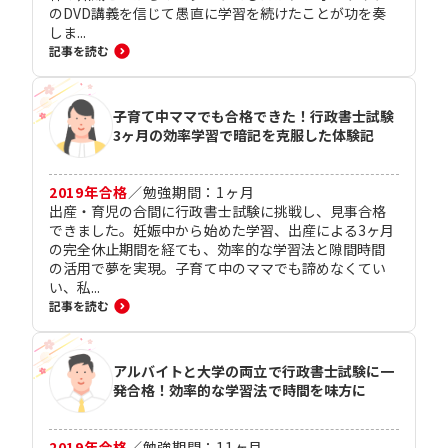
のDVD講義を信じて愚直に学習を続けたことが功を奏
しま...
記事を読む
子育て中ママでも合格できた！行政書士試験
3ヶ月の効率学習で暗記を克服した体験記
2019
年合格
／
勉強期間：
1
ヶ月
出産・育児の合間に行政書士試験に挑戦し、見事合格
できました。妊娠中から始めた学習、出産による3ヶ月
の完全休止期間を経ても、効率的な学習法と隙間時間
の活用で夢を実現。子育て中のママでも諦めなくてい
い、私...
記事を読む
アルバイトと大学の両立で行政書士試験に一
発合格！効率的な学習法で時間を味方に
2019
年合格
／
勉強期間：
11
ヶ月