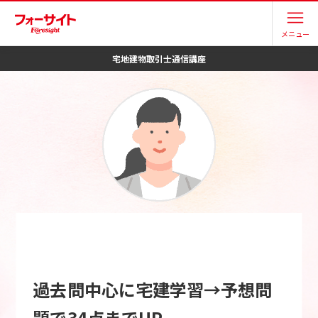
メニュー
宅地建物取引士
通信講座
過去問中心に宅建学習→予想問
題で34点までUP