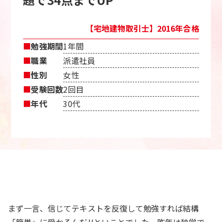
【宅地建物取引士】2016年合格
■
勉強期間
1年間
■
職業
派遣社員
■
性別
女性
■
受験回数
2回目
■
年代
30代
まず一言、信じてテキストを反復して勉強すれば結構