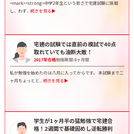
<mark><strong>中学2年生という若さで宅建試験に挑戦
し、わず
...
続きを見る▶
宅建の試験では直前の模試で40点
取れていても油断大敵！
2017
年合格
勉強期間:
8
ヶ月間
私が勉強を始めたのは八月に入ってからです。 本試験まで二
ヶ月ちょっとと
...
続きを見る▶
学生が1ヶ月半の猛勉強で宅建合
格！2週間で基礎固めし逆転勝利