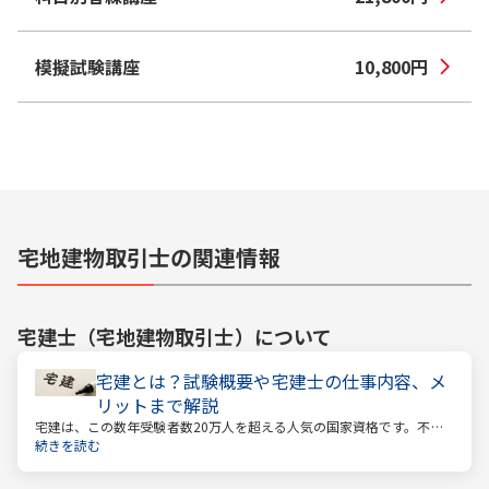
模擬試験講座
10,800
円
宅地建物取引士の関連情報
宅建士（宅地建物取引士）
について
宅建とは？試験概要や宅建士の仕事内容、メ
リットまで解説
宅建は、この数年受験者数20万人を超える人気の国家資格です。不動
産業に携わる人をはじめ、他業種、学生、主婦まで、さまざまな方が
続きを読む
受験をしています。この人気の理由は一体何なのでしょうか。