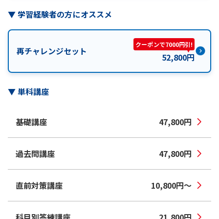
▼
学習経験者の方にオススメ
クーポンで7000円引!
再チャレンジセット
52,800
円
▼
単科講座
基礎講座
47,800
円
過去問講座
47,800
円
直前対策講座
10,800
円
〜
科目別答練講座
21,800
円