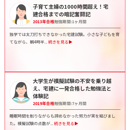
子育て主婦の1000時間超え！宅
建合格までの暗記奮闘記
2013
年合格
勉強期間:
1
ヶ月間
独学では太刀打ちできなかった宅建試験。小さな子どもを育
てながら、朝4時半
...
続きを見る▶
大学生が模擬試験の不安を乗り越
え、宅建に一発合格した勉強法と
体験記
2019
年合格
勉強期間:
7
ヶ月間
睡眠時間を削りながらも諦めなかった努力が実を結びまし
た。模擬試験の点数が
...
続きを見る▶