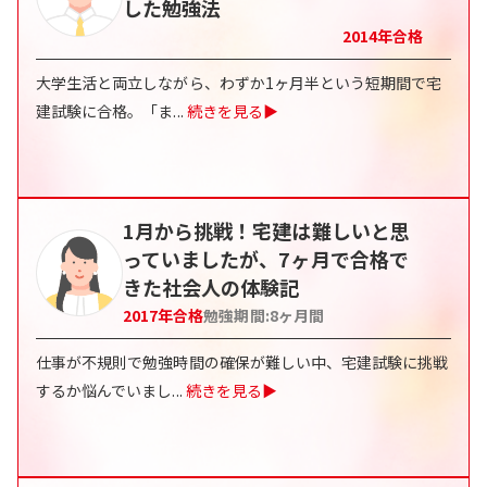
した勉強法
2014
年合格
大学生活と両立しながら、わずか1ヶ月半という短期間で宅
建試験に合格。「ま
...
続きを見る▶
1月から挑戦！宅建は難しいと思
っていましたが、7ヶ月で合格で
きた社会人の体験記
2017
年合格
勉強期間:
8
ヶ月間
仕事が不規則で勉強時間の確保が難しい中、宅建試験に挑戦
するか悩んでいまし
...
続きを見る▶