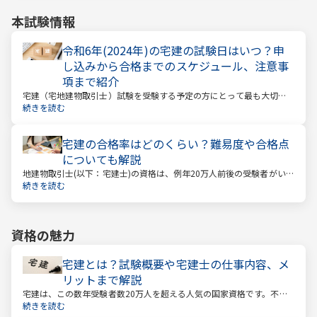
本試験情報
令和6年(2024年)の宅建の試験日はいつ？申
し込みから合格までのスケジュール、注意事
項まで紹介
宅建（宅地建物取引士）試験を受験する予定の方にとって最も大切な
情報は「試験日」です。いつから勉強を始めるか、もう始めているな
続きを読む
ら学習のペースが間に合うのかなど、受験を決めている方にとっては
気になる情報でもあります。
宅建の合格率はどのくらい？難易度や合格点
についても解説
地建物取引士(以下：宅建士)の資格は、例年20万人前後の受験者がいる
人気資格。 その試験の合格率は15～18%程度であり、過去10年の平均
続きを読む
合格率は16.3%となっています。
資格の魅力
宅建とは？試験概要や宅建士の仕事内容、メ
リットまで解説
宅建は、この数年受験者数20万人を超える人気の国家資格です。不動
産業に携わる人をはじめ、他業種、学生、主婦まで、さまざまな方が
続きを読む