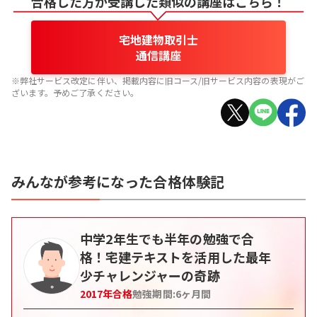
合格した方が受講した類似の講座はこちら！
宅地建物取引士
通信講座
※弊社サービス改定に伴い、掲載内容に旧コース/旧サービス内容の表現がご
ざいます。予めご了承ください。
みんなが参考になった合格体験記
中学2年生でも半年の勉強で合
格！宅建テキストを活用した最年
少チャレンジャーの奇跡
2017
年合格
勉強期間:
6
ヶ月間