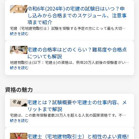
令和6年(2024年)の宅建の試験日はいつ？申
し込みから合格までのスケジュール、注意事
項まで紹介
宅建（宅地建物取引士）試験を受験する予定の方にとって最も大切な
情報は「試験日」です。いつから勉強を始めるか、もう始めているな
続きを読む
ら学習のペースが間に合うのかなど、受験を決めている方にとっては
気になる情報でもあります。
宅建の合格率はどのくらい？難易度や合格点
についても解説
地建物取引士(以下：宅建士)の資格は、例年20万人前後の受験者がいる
人気資格。 その試験の合格率は15～18%程度であり、過去10年の平均
続きを読む
合格率は16.3%となっています。
資格の魅力
宅建とは？試験概要や宅建士の仕事内容、メ
リットまで解説
宅建は、この数年受験者数20万人を超える人気の国家資格です。不動
産業に携わる人をはじめ、他業種、学生、主婦まで、さまざまな方が
続きを読む
受験をしています。この人気の理由は一体何なのでしょうか。
宅建士（宅地建物取引士）と相性のよい資格!