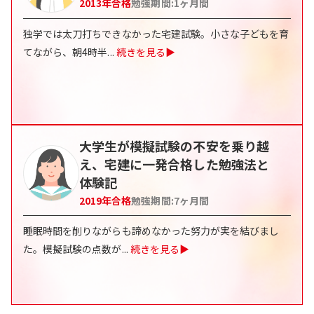
2013
年合格
勉強期間:
1
ヶ月間
独学では太刀打ちできなかった宅建試験。小さな子どもを育
てながら、朝4時半
...
続きを見る▶
大学生が模擬試験の不安を乗り越
え、宅建に一発合格した勉強法と
体験記
2019
年合格
勉強期間:
7
ヶ月間
睡眠時間を削りながらも諦めなかった努力が実を結びまし
た。模擬試験の点数が
...
続きを見る▶