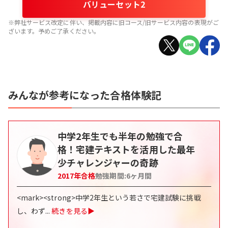
バリューセット2
※弊社サービス改定に伴い、掲載内容に旧コース/旧サービス内容の表現がご
ざいます。予めご了承ください。
みんなが参考になった合格体験記
中学2年生でも半年の勉強で合
格！宅建テキストを活用した最年
少チャレンジャーの奇跡
2017
年合格
勉強期間:
6
ヶ月間
<mark><strong>中学2年生という若さで宅建試験に挑戦
し、わず
...
続きを見る▶