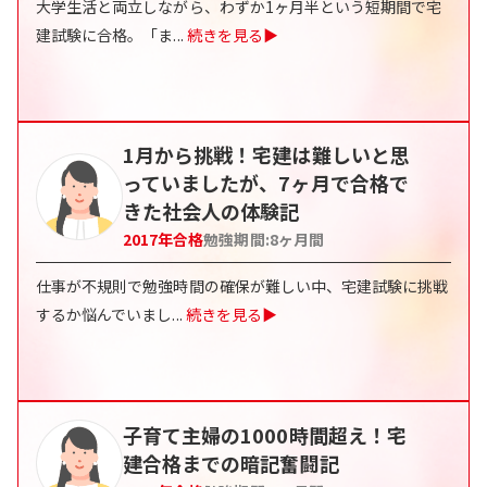
大学生活と両立しながら、わずか1ヶ月半という短期間で宅
建試験に合格。「ま
...
続きを見る▶
1月から挑戦！宅建は難しいと思
っていましたが、7ヶ月で合格で
きた社会人の体験記
2017
年合格
勉強期間:
8
ヶ月間
仕事が不規則で勉強時間の確保が難しい中、宅建試験に挑戦
するか悩んでいまし
...
続きを見る▶
子育て主婦の1000時間超え！宅
建合格までの暗記奮闘記