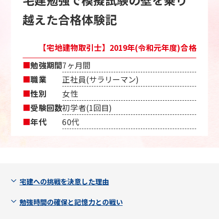
越えた合格体験記
【宅地建物取引士】2019年(令和元年度)合格
■
勉強期間
7ヶ月間
■
職業
正社員(サラリーマン)
■
性別
女性
■
受験回数
初学者(1回目)
■
年代
60代
宅建への挑戦を決意した理由
勉強時間の確保と記憶力との戦い