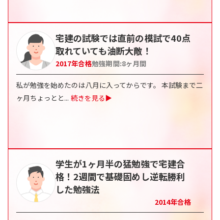
宅建の試験では直前の模試で40点
取れていても油断大敵！
2017
年合格
勉強期間:
8
ヶ月間
私が勉強を始めたのは八月に入ってからです。 本試験まで二
ヶ月ちょっとと
...
続きを見る▶
学生が1ヶ月半の猛勉強で宅建合
格！2週間で基礎固めし逆転勝利
した勉強法
2014
年合格