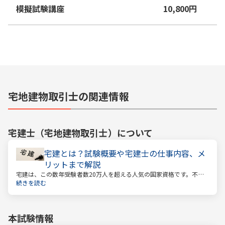
模擬試験講座
10,800
円
宅地建物取引士の関連情報
宅建士（宅地建物取引士）
について
宅建とは？試験概要や宅建士の仕事内容、メ
リットまで解説
宅建は、この数年受験者数20万人を超える人気の国家資格です。不動
産業に携わる人をはじめ、他業種、学生、主婦まで、さまざまな方が
続きを読む
受験をしています。この人気の理由は一体何なのでしょうか。
本試験情報