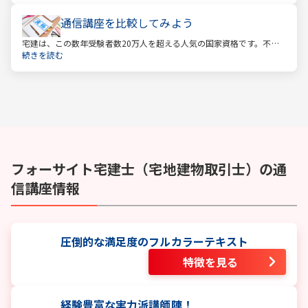
通信講座を比較してみよう
宅建は、この数年受験者数20万人を超える人気の国家資格です。不動
産業に携わる人をはじめ、他業種、学生、主婦まで、さまざまな方が
続きを読む
受験をしています。この人気の理由は一体何なのでしょうか。
フォーサイト
宅建士（宅地建物取引士）
の通
信講座情報
圧倒的な満足度のフルカラーテキスト
特徴を見る
経験豊富な実力派講師陣！