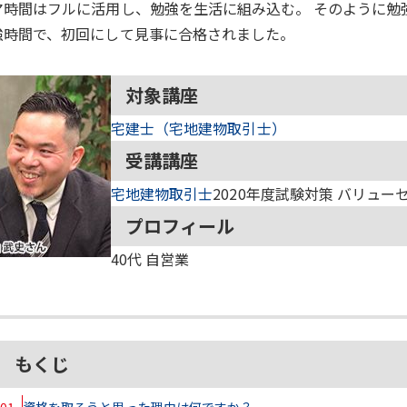
マ時間はフルに活用し、勉強を生活に組み込む。 そのように勉強
強時間で、初回にして見事に合格されました。
対象講座
宅建士（宅地建物取引士）
受講講座
宅地建物取引士
2020年度試験対策 バリュ
プロフィール
40代
自営業
もくじ
01
資格を取ろうと思った理由は何ですか？