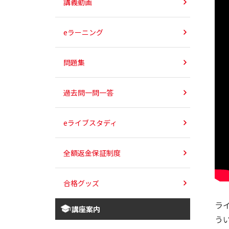
講義動画
eラーニング
問題集
過去問一問一答
eライブスタディ
全額返金保証制度
合格グッズ
ラ
講座案内
う