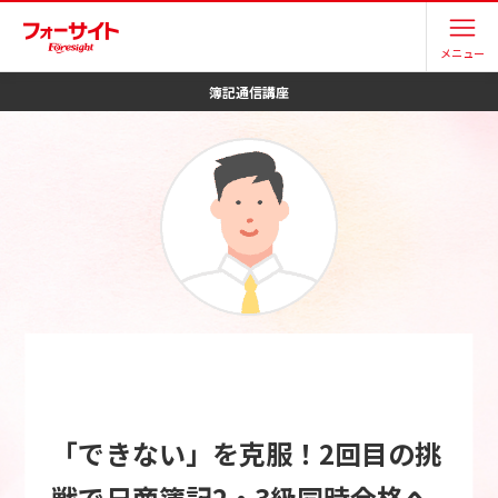
メニュー
簿記
通信講座
「できない」を克服！2回目の挑
戦で日商簿記2・3級同時合格へ