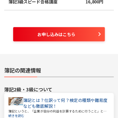
簿記3級スピード合格講座
16,800
円
お申し込みはこちら
簿記の関連情報
簿記2級・3級
について
簿記とは？仕訳って何？検定の種類や難易度
なども徹底解説！
簿記というと、「企業が自分の利益を計算するために行うこと」とい
うイメージがあるかもしれません。しかし、それはほんの一側面に過
続きを読む