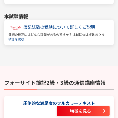
ぎません。
本試験情報
簿記試験の受験について詳しくご説明
簿記の検定にはどんな種類があるのですか？ 主催団体は複数ありま
す。 もっとも評価の高い「日商検定」をお薦めします。
続きを読む
フォーサイト
簿記2級・3級
の通信講座情報
圧倒的な満足度のフルカラーテキスト
特徴を見る