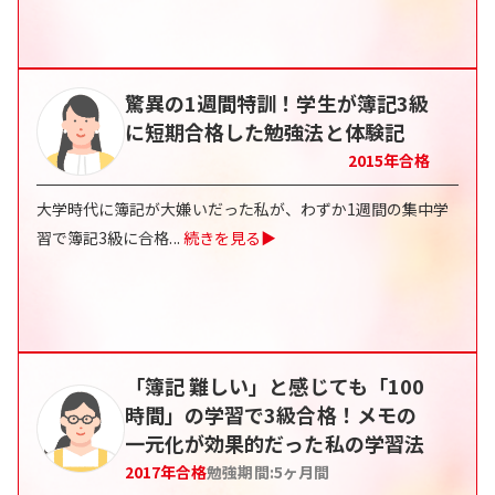
驚異の1週間特訓！学生が簿記3級
に短期合格した勉強法と体験記
2015
年合格
大学時代に簿記が大嫌いだった私が、わずか1週間の集中学
習で簿記3級に合格
...
続きを見る▶
「簿記 難しい」と感じても「100
時間」の学習で3級合格！メモの
一元化が効果的だった私の学習法
2017
年合格
勉強期間:
5
ヶ月間