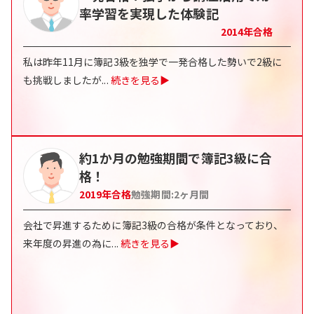
率学習を実現した体験記
2014
年合格
私は昨年11月に簿記3級を独学で一発合格した勢いで2級に
も挑戦しましたが
...
続きを見る▶
約1か月の勉強期間で簿記3級に合
格！
2019
年合格
勉強期間:
2
ヶ月間
会社で昇進するために簿記3級の合格が条件となっており、
来年度の昇進の為に
...
続きを見る▶