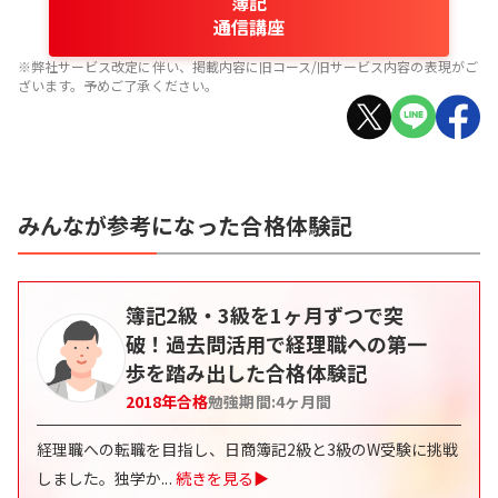
簿記
通信講座
※弊社サービス改定に伴い、掲載内容に旧コース/旧サービス内容の表現がご
ざいます。予めご了承ください。
みんなが参考になった合格体験記
簿記2級・3級を1ヶ月ずつで突
破！過去問活用で経理職への第一
歩を踏み出した合格体験記
2018
年合格
勉強期間:
4
ヶ月間
経理職への転職を目指し、日商簿記2級と3級のW受験に挑戦
しました。独学か
...
続きを見る▶