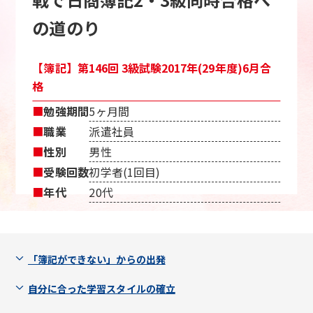
の道のり
【簿記】第146回 3級試験2017年(29年度)6月合
格
■
勉強期間
5ヶ月間
■
職業
派遣社員
■
性別
男性
■
受験回数
初学者(1回目)
■
年代
20代
「簿記ができない」からの出発
自分に合った学習スタイルの確立