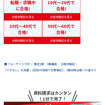
転職・求職中
10代〜20代で
に合格!
合格!
合格体験記を見る
合格体験記を見る
30代〜40代で
50代〜60代で
合格!
合格!
合格体験記を見る
合格体験記を見る
フォーサイトTOP
簿記2級・3級
講座
合格体験記
「できない」を克服！2回目の挑戦で日商簿記2・3級同時合格への道のり
資料請求はカンタン
！1分で完了！