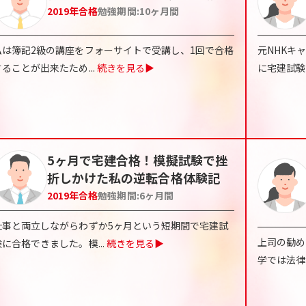
2019
年合格
勉強期間:
10ヶ月間
私は簿記2級の講座をフォーサイトで受講し、1回で合格
元NHKキ
することが出来たため
...
続きを見る▶
に宅建試験
5ヶ月で宅建合格！模擬試験で挫
折しかけた私の逆転合格体験記
2019
年合格
勉強期間:
6ヶ月間
仕事と両立しながらわずか5ヶ月という短期間で宅建試
上司の勧め
験に合格できました。模
...
続きを見る▶
学では法律