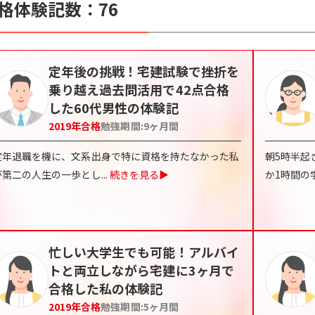
格体験記数：
76
定年後の挑戦！宅建試験で挫折を
乗り越え過去問活用で42点合格
した60代男性の体験記
2019
年合格
勉強期間:
9ヶ月間
定年退職を機に、文系出身で特に資格を持たなかった私
朝5時半起
が第二の人生の一歩とし
...
続きを見る▶
か1時間の
忙しい大学生でも可能！アルバイ
トと両立しながら宅建に3ヶ月で
合格した私の体験記
2019
年合格
勉強期間:
5ヶ月間