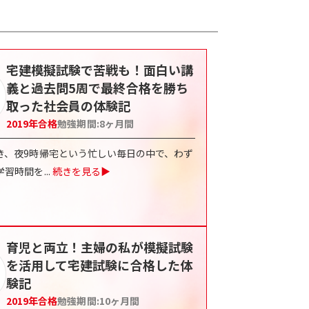
宅建模擬試験で苦戦も！面白い講
義と過去問5周で最終合格を勝ち
取った社会員の体験記
2019
年合格
勉強期間:
8ヶ月間
き、夜9時帰宅という忙しい毎日の中で、わず
学習時間を
...
続きを見る▶
育児と両立！主婦の私が模擬試験
を活用して宅建試験に合格した体
験記
2019
年合格
勉強期間:
10ヶ月間