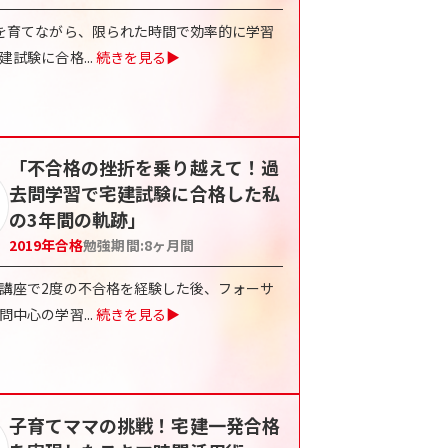
を育てながら、限られた時間で効率的に学習
建試験に合格
...
続きを見る▶
「不合格の挫折を乗り越えて！過
去問学習で宅建試験に合格した私
の3年間の軌跡」
2019
年合格
勉強期間:
8ヶ月間
講座で2度の不合格を経験した後、フォーサ
問中心の学習
...
続きを見る▶
子育てママの挑戦！宅建一発合格