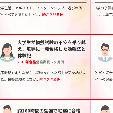
大学生活、アルバイト、インターンシップ、遊びの予
3歳の子供
定…すべてを犠牲にせず、
...
続きを見る▶
し、見事宅
大学生が模擬試験の不安を乗り越
え、宅建に一発合格した勉強法と
体験記
2019
年合格
勉強期間:
7ヶ月間
睡眠時間を削りながらも諦めなかった努力が実を結びま
独学と通学
した。模擬試験の点数が
...
続きを見る▶
イトの過去
約160時間の勉強で宅建に合格