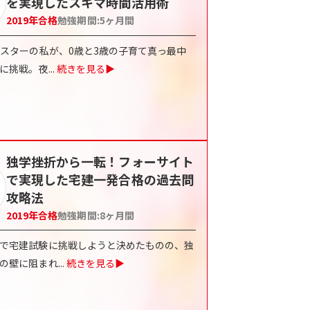
を実現したスキマ時間活用術
2019
年合格
勉強期間:
5ヶ月間
ャスターの私が、0歳と3歳の子育て真っ最中
に挑戦。夜
...
続きを見る▶
独学挫折から一転！フォーサイト
で実現した宅建一発合格の過去問
攻略法
2019
年合格
勉強期間:
8ヶ月間
で宅建試験に挑戦しようと決めたものの、独
の壁に阻まれ
...
続きを見る▶