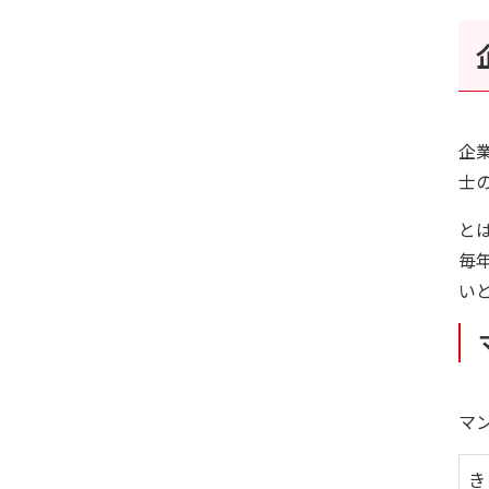
企
士
と
毎
い
マ
き