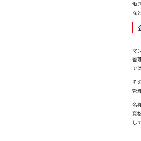
働
な
マ
管
で
そ
管
名
資
し