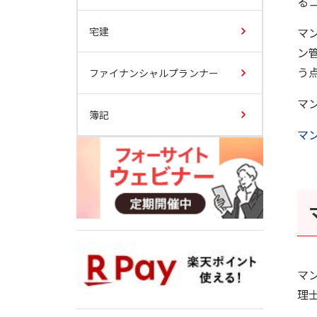
る
マ
宅建
ン
う
ファイナンシャルプランナー
マ
簿記
マ
マ
理