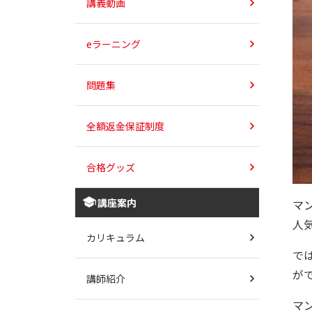
講義動画
eラーニング
問題集
全額返金保証制度
合格グッズ
講座案内
マ
人
カリキュラム
で
が
講師紹介
マ