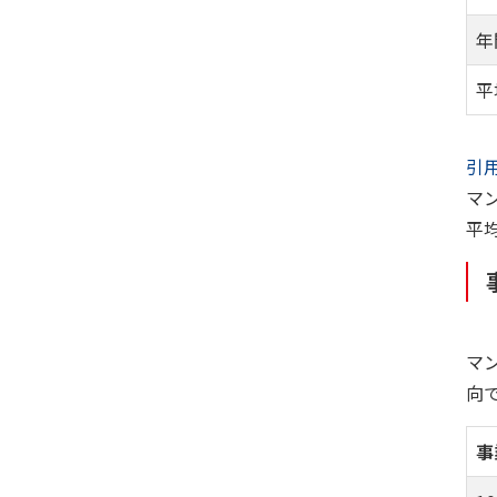
年
平
引
マ
平
マ
向
事