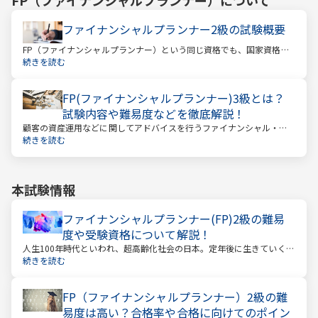
ファイナンシャルプランナー2級の試験概要
FP（ファイナンシャルプランナー）という同じ資格でも、国家資格と
民間資格の2種類にわかれています。
続きを読む
FP(ファイナンシャルプランナー)3級とは？
試験内容や難易度などを徹底解説！
顧客の資産運用などに関してアドバイスを行うファイナンシャル・プ
ランナー。このファイナンシャル・プランナーとして働くときに、大
続きを読む
きな力となるのが「ファイナンシャル・プランニング技能士（以下：
FP）」の資格です。
本試験情報
ファイナンシャルプランナー(FP)2級の難易
度や受験資格について解説！
人生100年時代といわれ、超高齢化社会の日本。定年後に生きていく時
間も当然長くなっています。今どんな年齢の人でも、安心して暮らし
続きを読む
ていけるのか？という漠然とした不安を持っている人が多いのではな
いでしょうか。
FP（ファイナンシャルプランナー）2級の難
易度は高い？合格率や合格に向けてのポイン