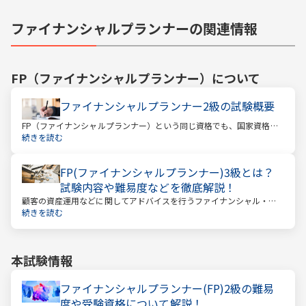
ファイナンシャルプランナーの関連情報
FP（ファイナンシャルプランナー）
について
ファイナンシャルプランナー2級の試験概要
FP（ファイナンシャルプランナー）という同じ資格でも、国家資格と
民間資格の2種類にわかれています。
続きを読む
FP(ファイナンシャルプランナー)3級とは？
試験内容や難易度などを徹底解説！
顧客の資産運用などに関してアドバイスを行うファイナンシャル・プ
ランナー。このファイナンシャル・プランナーとして働くときに、大
続きを読む
きな力となるのが「ファイナンシャル・プランニング技能士（以下：
FP）」の資格です。
本試験情報
ファイナンシャルプランナー(FP)2級の難易
度や受験資格について解説！