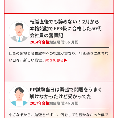
転職直後でも諦めない！2月から
本格始動でFP3級に合格した50代
会社員の奮闘記
2014
年合格
勉強期間:
6
ヶ月間
仕事の転機と資格取得への挑戦が重なり、計画通りに進まな
い日々。新しい職場
...
続きを見る▶
FP試験当日は緊張で問題をうまく
解けなかったけど受かってた
2017
年合格
勉強期間:
4
ヶ月間
小さな頃から、勉強をせずに、何をしても続かなかった僕で