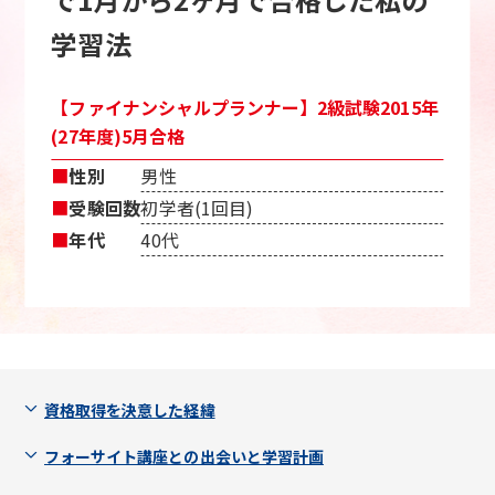
学習法
【ファイナンシャルプランナー】2級試験2015年
(27年度)5月合格
■
性別
男性
■
受験回数
初学者(1回目)
■
年代
40代
資格取得を決意した経緯
フォーサイト講座との出会いと学習計画