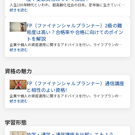
人生100年時代といわれ、超高齢化社会の日本。定年後に生きていく時
間も当然長くなっています。今どんな年齢の人でも、安心して暮らし
続きを読む
ていけるのか？という漠然とした不安を持っている人が多いのではな
いでしょうか。
FP（ファイナンシャルプランナー）2級の難
易度は高い？合格率や合格に向けてのポイン
トを解説
企業や個人の資産運用に関するアドバイスを行い、ライフプランの設
計を提案するファイナンシャルプランナー。
続きを読む
資格の魅力
FP（ファイナンシャルプランナー）通信講座
と相性のよい資格!
企業や個人の資産運用に関するアドバイスを行い、ライフプランの設
計を提案するファイナンシャルプランナー
続きを読む
学習形態
独学・通学・通信講座を比較してみよう