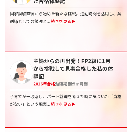
た合格体験記
国家試験直後から始めた新たな挑戦。通勤時間を活用し、薬
剤師としての勉強と
...
続きを見る▶
主婦からの再出発！FP2級に1月
から挑戦して見事合格した私の体
験記
2016
年合格
勉強期間:
5
ヶ月間
子育てが一段落し、パート就職を考えた時に気づいた「資格
がない」という現実
...
続きを見る▶