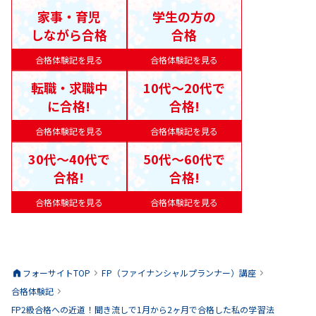
家事・育児
学生の方の
しながら合格
合格
合格体験記を見る
合格体験記を見る
転職・求職中
10代〜20代で
に合格!
合格!
合格体験記を見る
合格体験記を見る
30代〜40代で
50代〜60代で
合格!
合格!
合格体験記を見る
合格体験記を見る
フォーサイトTOP
FP（ファイナンシャルプランナー）
講座
合格体験記
FP2級合格への近道！聞き流しで1月から2ヶ月で合格した私の学習法