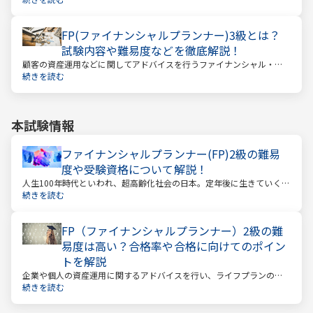
FP(ファイナンシャルプランナー)3級とは？
試験内容や難易度などを徹底解説！
顧客の資産運用などに関してアドバイスを行うファイナンシャル・プ
ランナー。このファイナンシャル・プランナーとして働くときに、大
続きを読む
きな力となるのが「ファイナンシャル・プランニング技能士（以下：
FP）」の資格です。
本試験情報
ファイナンシャルプランナー(FP)2級の難易
度や受験資格について解説！
人生100年時代といわれ、超高齢化社会の日本。定年後に生きていく時
間も当然長くなっています。今どんな年齢の人でも、安心して暮らし
続きを読む
ていけるのか？という漠然とした不安を持っている人が多いのではな
いでしょうか。
FP（ファイナンシャルプランナー）2級の難
易度は高い？合格率や合格に向けてのポイン
トを解説
企業や個人の資産運用に関するアドバイスを行い、ライフプランの設
計を提案するファイナンシャルプランナー。
続きを読む