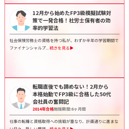
12月から始めたFP3級模擬試験対
策で一発合格！社労士保有者の効
率的学習法
社会保険労務士の資格を持つ私が、わずか半年の学習期間で
ファイナンシャルプ
...
続きを見る▶
転職直後でも諦めない！2月から
本格始動でFP3級に合格した50代
会社員の奮闘記
2014
年合格
勉強期間:
6
ヶ月間
仕事の転機と資格取得への挑戦が重なり、計画通りに進まな
い日々。新しい職場
...
続きを見る▶