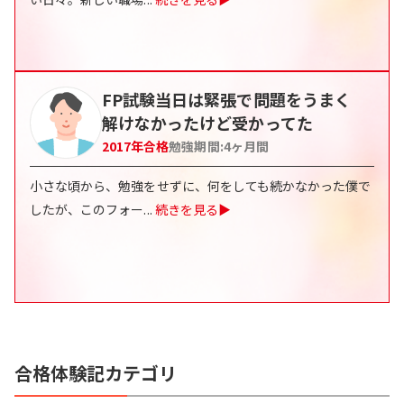
FP試験当日は緊張で問題をうまく
解けなかったけど受かってた
2017
年合格
勉強期間:
4
ヶ月間
小さな頃から、勉強をせずに、何をしても続かなかった僕で
したが、このフォー
...
続きを見る▶
合格体験記カテゴリ