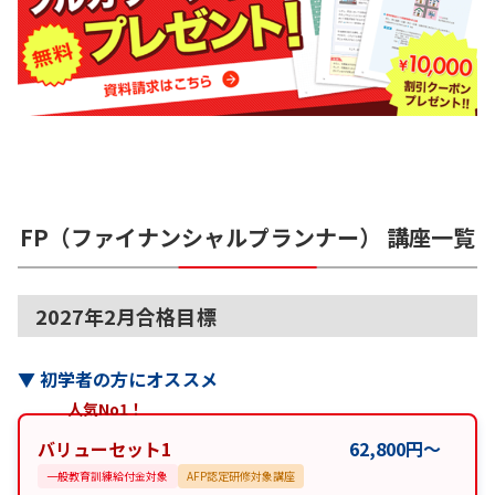
FP（ファイナンシャルプランナー）
講座一覧
2027年2月合格目標
▼
初学者の方にオススメ
人気No1！
バリューセット1
62,800
円
〜
一般教育訓練給付金対象
AFP認定研修対象講座