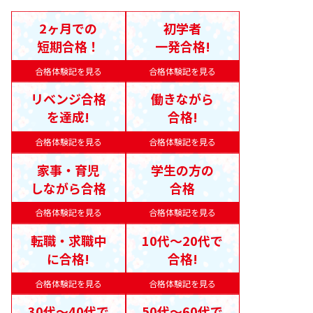
2ヶ月での
初学者
短期合格！
一発合格!
合格体験記を見る
合格体験記を見る
リベンジ合格
働きながら
を達成!
合格!
合格体験記を見る
合格体験記を見る
家事・育児
学生の方の
しながら合格
合格
合格体験記を見る
合格体験記を見る
転職・求職中
10代〜20代で
に合格!
合格!
合格体験記を見る
合格体験記を見る
30代〜40代で
50代〜60代で