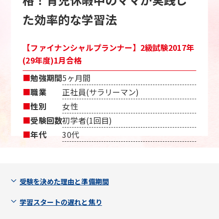
た効率的な学習法
【ファイナンシャルプランナー】2級試験2017年
(29年度)1月合格
■
勉強期間
5ヶ月間
■
職業
正社員(サラリーマン)
■
性別
女性
■
受験回数
初学者(1回目)
■
年代
30代
受験を決めた理由と準備期間
学習スタートの遅れと焦り