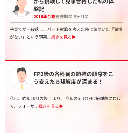
から挑戦して見事合格した私の体
験記
2016
年合格
勉強期間:
5
ヶ月間
子育てが一段落し、パート就職を考えた時に気づいた「資格
がない」という現実
...
続きを見る▶
FP2級の各科目の勉強の順序をこ
う変えたら理解度が深まる！
私は、昨年10月の後半より、 今年の5月のFP2級試験にむけ
て、フォーサ
...
続きを見る▶