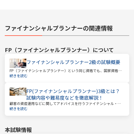
ファイナンシャルプランナーの関連情報
FP（ファイナンシャルプランナー）
について
ファイナンシャルプランナー2級の試験概要
FP（ファイナンシャルプランナー）という同じ資格でも、国家資格と
民間資格の2種類にわかれています。
続きを読む
FP(ファイナンシャルプランナー)3級とは？
試験内容や難易度などを徹底解説！
顧客の資産運用などに関してアドバイスを行うファイナンシャル・プ
ランナー。このファイナンシャル・プランナーとして働くときに、大
続きを読む
きな力となるのが「ファイナンシャル・プランニング技能士（以下：
FP）」の資格です。
本試験情報