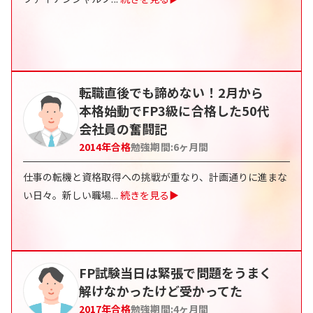
転職直後でも諦めない！2月から
本格始動でFP3級に合格した50代
会社員の奮闘記
2014
年合格
勉強期間:
6
ヶ月間
仕事の転機と資格取得への挑戦が重なり、計画通りに進まな
い日々。新しい職場
...
続きを見る▶
FP試験当日は緊張で問題をうまく
解けなかったけど受かってた
2017
年合格
勉強期間:
4
ヶ月間