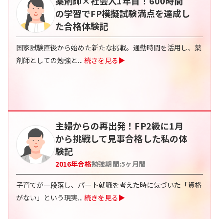
薬剤師×社会人1年目！600時間
の学習でFP模擬試験満点を達成し
た合格体験記
国家試験直後から始めた新たな挑戦。通勤時間を活用し、薬
剤師としての勉強と
...
続きを見る▶
主婦からの再出発！FP2級に1月
から挑戦して見事合格した私の体
験記
2016
年合格
勉強期間:
5
ヶ月間
子育てが一段落し、パート就職を考えた時に気づいた「資格
がない」という現実
...
続きを見る▶