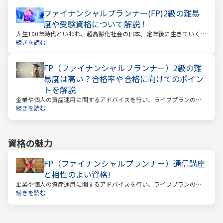
ファイナンシャルプランナー(FP)2級の難易
度や受験資格について解説！
人生100年時代といわれ、超高齢化社会の日本。定年後に生きていく時
間も当然長くなっています。今どんな年齢の人でも、安心して暮らし
続きを読む
ていけるのか？という漠然とした不安を持っている人が多いのではな
いでしょうか。
FP（ファイナンシャルプランナー）2級の難
易度は高い？合格率や合格に向けてのポイン
トを解説
企業や個人の資産運用に関するアドバイスを行い、ライフプランの設
計を提案するファイナンシャルプランナー。
続きを読む
資格の魅力
FP（ファイナンシャルプランナー）通信講座
と相性のよい資格!
企業や個人の資産運用に関するアドバイスを行い、ライフプランの設
計を提案するファイナンシャルプランナー
続きを読む