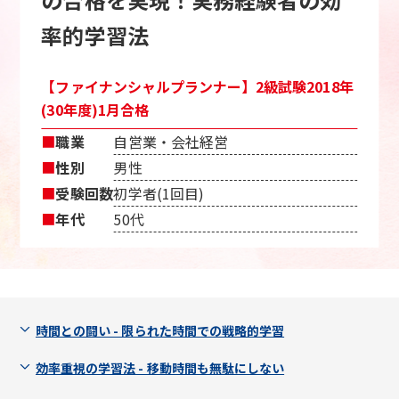
率的学習法
【ファイナンシャルプランナー】2級試験2018年
(30年度)1月合格
■
職業
自営業・会社経営
■
性別
男性
■
受験回数
初学者(1回目)
■
年代
50代
時間との闘い - 限られた時間での戦略的学習
効率重視の学習法 - 移動時間も無駄にしない