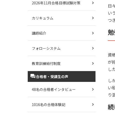
2026年11月合格目標試験対策
日
い
カリキュラム
つ
勉
講師紹介
フォローシステム
資
が
教育訓練給付制度
し
合格者・受講生の声
し
い
48名の合格者インタビュー
り
1016名の合格体験記
続