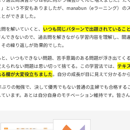
？」という不安もありましたが、manabun（eラーニング）
ことができました。
去問を解いていくと、
いつも同じパターンで出題されているこ
さんできないので、過去問を解きながら学習内容を理解し、間
。その繰り返しが効果的でした。
ると、いつもできない問題、苦手意識のある問題が浮き出てく
覚えられない問題は思い切って捨てる。この学習法では、
テキ
れる欄が大変役立ちました
。自分の成長が目に見えて分かるか
0年ぶりの勉強で、決して優秀でもない普通の主婦でも合格する
しています。あとは自分自身のモチベーション維持です。皆さ