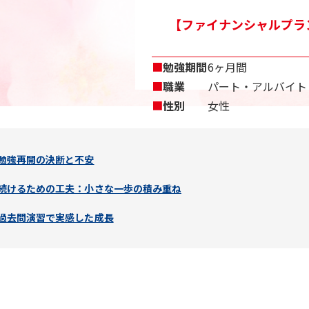
【ファイナンシャルプラン
■
勉強期間
6ヶ月間
■
職業
パート・アルバイト
■
性別
女性
勉強再開の決断と不安
続けるための工夫：小さな一歩の積み重ね
過去問演習で実感した成長