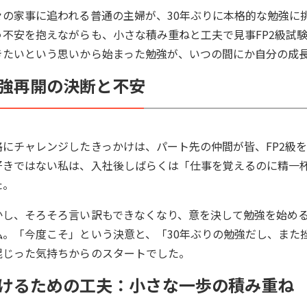
々の家事に追われる普通の主婦が、30年ぶりに本格的な勉強に
う不安を抱えながらも、小さな積み重ねと工夫で見事FP2級試
きたいという思いから始まった勉強が、いつの間にか自分の成
強再開の決断と不安
格にチャレンジしたきっかけは、パート先の仲間が皆、FP2級
好きではない私は、入社後しばらくは「仕事を覚えるのに精一
た。
かし、そろそろ言い訳もできなくなり、意を決して勉強を始め
私。「今度こそ」という決意と、「30年ぶりの勉強だし、また
混じった気持ちからのスタートでした。
けるための工夫：小さな一歩の積み重ね