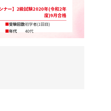
ナー】2級試験2020年(令和2年
度)9月合格
■
受験回数
初学者(1回目)
■
年代
40代