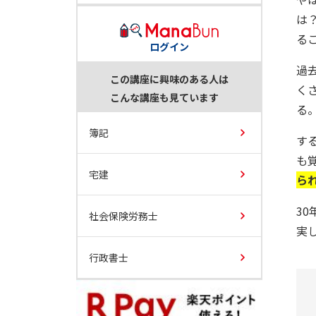
は
る
ログイン
過
この講座に興味のある人は
く
こんな講座も見ています
る
簿記
す
も
宅建
ら
3
社会保険労務士
実
行政書士