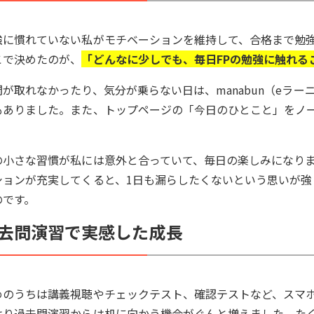
強に慣れていない私がモチベーションを維持して、合格まで勉
こで決めたのが、
「どんなに少しでも、毎日FPの勉強に触れる
間が取れなかったり、気分が乗らない日は、manabun（eラ
もありました。また、トップページの「今日のひとこと」をノ
。
の小さな習慣が私には意外と合っていて、毎日の楽しみになり
ションが充実してくると、1日も漏らしたくないという思いが強
のです。
去問演習で実感した成長
めのうちは講義視聴やチェックテスト、確認テストなど、スマ
はり過去問演習からは机に向かう機会がぐんと増えました。た