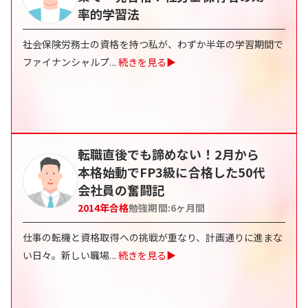
率的学習法
社会保険労務士の資格を持つ私が、わずか半年の学習期間で
ファイナンシャルプ
...
続きを見る▶
転職直後でも諦めない！2月から
本格始動でFP3級に合格した50代
会社員の奮闘記
2014
年合格
勉強期間:
6
ヶ月間
仕事の転機と資格取得への挑戦が重なり、計画通りに進まな
い日々。新しい職場
...
続きを見る▶