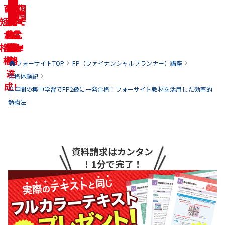
育児
の
者
求職
ン
な
の
20
40
60
験
験
験
験
験
験
験
験
験
験
記
記
記
記
記
記
記
記
記
記
短期
しな
一
ジ
代で
が
代で
代で
方
中
を
を
を
を
を
を
を
を
を
を
がら
合
発
に合
合
ら
の
合
合
合
見
見
見
見
見
見
見
見
見
見
る
る
る
る
る
る
る
る
る
る
格！
合格
合
格
合
格!
合
格!
格!
格!
格!
格!
を
格
フォーサイトTOP
FP（ファイナンシャルプランナー）
講座
達
合格体験記
成!
半年間の集中学習でFP2級に一発合格！フォーサイト教材を活用した効率的
勉強法
資料請求はカンタン
！1分で完了！