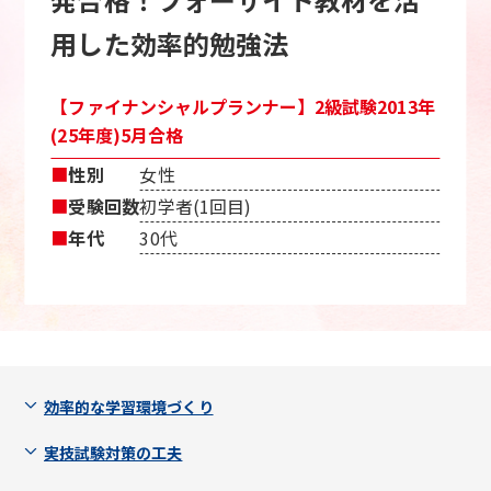
用した効率的勉強法
【ファイナンシャルプランナー】2級試験2013年
(25年度)5月合格
■
性別
女性
■
受験回数
初学者(1回目)
■
年代
30代
効率的な学習環境づくり
実技試験対策の工夫