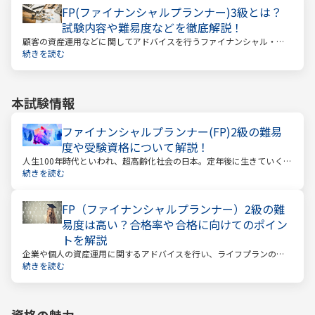
FP(ファイナンシャルプランナー)3級とは？
試験内容や難易度などを徹底解説！
顧客の資産運用などに関してアドバイスを行うファイナンシャル・プ
ランナー。このファイナンシャル・プランナーとして働くときに、大
続きを読む
きな力となるのが「ファイナンシャル・プランニング技能士（以下：
FP）」の資格です。
本試験情報
ファイナンシャルプランナー(FP)2級の難易
度や受験資格について解説！
人生100年時代といわれ、超高齢化社会の日本。定年後に生きていく時
間も当然長くなっています。今どんな年齢の人でも、安心して暮らし
続きを読む
ていけるのか？という漠然とした不安を持っている人が多いのではな
いでしょうか。
FP（ファイナンシャルプランナー）2級の難
易度は高い？合格率や合格に向けてのポイン
トを解説
企業や個人の資産運用に関するアドバイスを行い、ライフプランの設
計を提案するファイナンシャルプランナー。
続きを読む