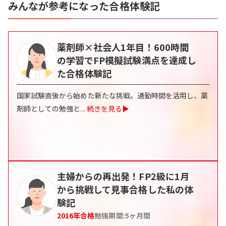
みんなが参考になった合格体験記
薬剤師×社会人1年目！600時間
の学習でFP模擬試験満点を達成し
た合格体験記
国家試験直後から始めた新たな挑戦。通勤時間を活用し、薬
剤師としての勉強と
...
続きを見る▶
主婦からの再出発！FP2級に1月
から挑戦して見事合格した私の体
験記
2016
年合格
勉強期間:
5
ヶ月間