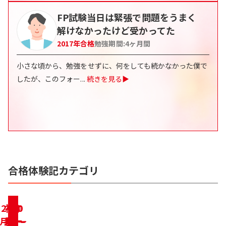
FP試験当日は緊張で問題をうまく
解けなかったけど受かってた
2017
年合格
勉強期間:
4
ヶ月間
小さな頃から、勉強をせずに、何をしても続かなかった僕で
したが、このフォー
...
続きを見る▶
合格体験記カテゴリ
2ヶ
初
リ
働
家
学
10
転
30
50
合
合
合
合
合
合
合
合
合
合
格
格
格
格
格
格
格
格
格
格
月で
事・
学
職・
ベ
代〜
き
代〜
代〜
生
体
体
体
体
体
体
体
体
体
体