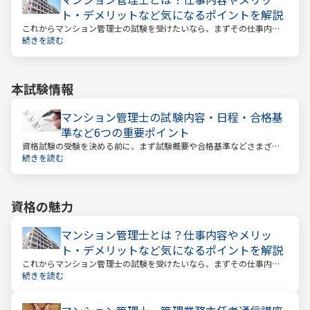
ト・デメリットなど気になるポイントを解説
これからマンション管理士の試験を受けたいなら、まずその仕事内容
を確かめましょう。この仕事では、マンション管理組合の総合的なサ
続きを読む
ポートをします。
本試験情報
マンション管理士の試験内容・日程・合格基
準など6つの重要ポイント
資格試験の受験を決める前に、まず試験概要や合格基準などさまざま
なことを把握しておくことが大切です。試験までの日数を計算し、無
続きを読む
駄のない効率的な勉強スケジュールを立てる必要があります。
資格の魅力
マンション管理士とは？仕事内容やメリッ
ト・デメリットなど気になるポイントを解説
これからマンション管理士の試験を受けたいなら、まずその仕事内容
を確かめましょう。この仕事では、マンション管理組合の総合的なサ
続きを読む
ポートをします。