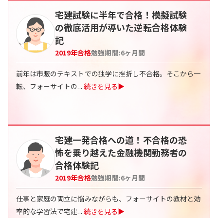
宅建試験に半年で合格！模擬試験
の徹底活用が導いた逆転合格体験
記
2019
年合格
勉強期間:
6ヶ月間
前年は市販のテキストでの独学に挫折し不合格。そこから一
転、フォーサイトの
...
続きを見る▶
宅建一発合格への道！不合格の恐
怖を乗り越えた金融機関勤務者の
合格体験記
2019
年合格
勉強期間:
6ヶ月間
仕事と家庭の両立に悩みながらも、フォーサイトの教材と効
率的な学習法で宅建
...
続きを見る▶