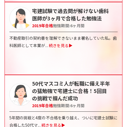
宅建試験で過去問が解けない歯科
医師が3ヶ月で合格した勉強法
2019
年合格
勉強期間:
6ヶ月間
不動産取引の契約書を理解できないまま署名していた私。歯
科医師として本業が
...
続きを見る▶
50代マスコミ人が転職に備え半年
の猛勉強で宅建士に合格！5回目
の挑戦で掴んだ成功
2019
年合格
勉強期間:
6ヶ月間
5年間の挑戦と4度の不合格を乗り越え、ついに宅建士試験に
合格した50代マ
...
続きを見る▶