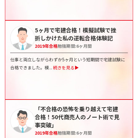
5ヶ月で宅建合格！模擬試験で挫
折しかけた私の逆転合格体験記
2019
年合格
勉強期間:
6ヶ月間
仕事と両立しながらわずか5ヶ月という短期間で宅建試験に
合格できました。模
...
続きを見る▶
「不合格の恐怖を乗り越えて宅建
合格！50代商売人のノート術で見
事突破」
2019
年合格
勉強期間:
6ヶ月間