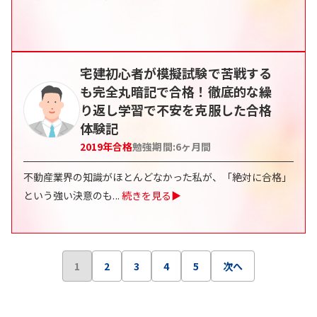
宅建初心者が模擬試験で苦戦する
も完全丸暗記で合格！徹底的な繰
り返し学習で不安を克服した合格
体験記
2019
年合格
勉強期間:
6ヶ月間
不動産業界の知識がほとんどなかった私が、「絶対に合格」
という強い決意のも
...
続きを見る▶
1
2
3
4
5
次へ