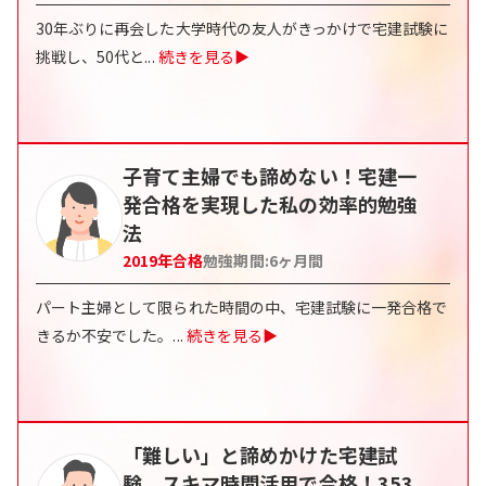
30年ぶりに再会した大学時代の友人がきっかけで宅建試験に
挑戦し、50代と
...
続きを見る▶
子育て主婦でも諦めない！宅建一
発合格を実現した私の効率的勉強
法
2019
年合格
勉強期間:
6ヶ月間
パート主婦として限られた時間の中、宅建試験に一発合格で
きるか不安でした。
...
続きを見る▶
「難しい」と諦めかけた宅建試
験、スキマ時間活用で合格！353