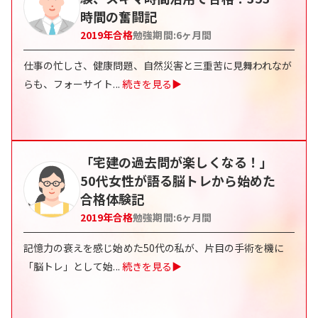
時間の奮闘記
2019
年合格
勉強期間:
6ヶ月間
仕事の忙しさ、健康問題、自然災害と三重苦に見舞われなが
らも、フォーサイト
...
続きを見る▶
「宅建の過去問が楽しくなる！」
50代女性が語る脳トレから始めた
合格体験記
2019
年合格
勉強期間:
6ヶ月間
記憶力の衰えを感じ始めた50代の私が、片目の手術を機に
「脳トレ」として始
...
続きを見る▶