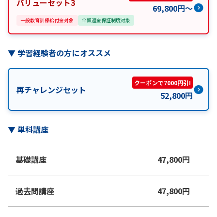
バリューセット3
69,800
円
〜
一般教育訓練給付金対象
全額返金保証制度対象
▼
学習経験者の方にオススメ
クーポンで7000円引!
再チャレンジセット
52,800
円
▼
単科講座
基礎講座
47,800
円
過去問講座
47,800
円