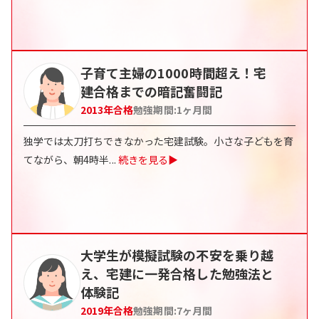
子育て主婦の1000時間超え！宅
建合格までの暗記奮闘記
2013
年合格
勉強期間:
1
ヶ月間
独学では太刀打ちできなかった宅建試験。小さな子どもを育
てながら、朝4時半
...
続きを見る▶
大学生が模擬試験の不安を乗り越
え、宅建に一発合格した勉強法と
体験記
2019
年合格
勉強期間:
7
ヶ月間