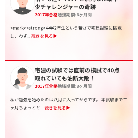
少チャレンジャーの奇跡
2017
年合格
勉強期間:
6
ヶ月間
<mark><strong>中学2年生という若さで宅建試験に挑戦
し、わず
...
続きを見る▶
宅建の試験では直前の模試で40点
取れていても油断大敵！
2017
年合格
勉強期間:
8
ヶ月間
私が勉強を始めたのは八月に入ってからです。 本試験まで二
ヶ月ちょっとと
...
続きを見る▶