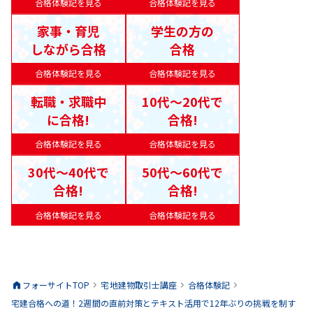
合格体験記を見る
合格体験記を見る
家事・育児
学生の方の
しながら合格
合格
合格体験記を見る
合格体験記を見る
転職・求職中
10代〜20代で
に合格!
合格!
合格体験記を見る
合格体験記を見る
30代〜40代で
50代〜60代で
合格!
合格!
合格体験記を見る
合格体験記を見る
フォーサイトTOP
宅地建物取引士
講座
合格体験記
宅建合格への道！2週間の直前対策とテキスト活用で12年ぶりの挑戦を制す