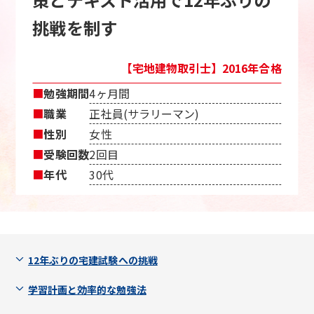
挑戦を制す
【宅地建物取引士】2016年合格
■
勉強期間
4ヶ月間
■
職業
正社員(サラリーマン)
■
性別
女性
■
受験回数
2回目
■
年代
30代
12年ぶりの宅建試験への挑戦
学習計画と効率的な勉強法