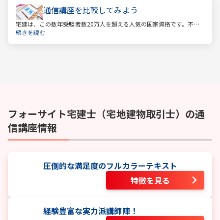
通信講座を比較してみよう
宅建は、この数年受験者数20万人を超える人気の国家資格です。不動
産業に携わる人をはじめ、他業種、学生、主婦まで、さまざまな方が
続きを読む
受験をしています。この人気の理由は一体何なのでしょうか。
フォーサイト
宅建士（宅地建物取引士）
の通
信講座情報
圧倒的な満足度のフルカラーテキスト
特徴を見る
経験豊富な実力派講師陣！