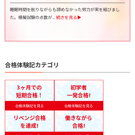
睡眠時間を削りながらも諦めなかった努力が実を結びまし
た。模擬試験の点数が
...
続きを見る▶
合格体験記カテゴリ
3ヶ月での
初学者
短期合格！
一発合格!
合格体験記を見る
合格体験記を見る
リベンジ合格
働きながら
を達成!
合格!