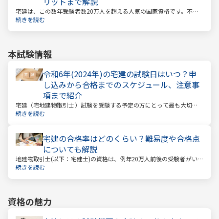
リットまで解説
宅建は、この数年受験者数20万人を超える人気の国家資格です。不動
産業に携わる人をはじめ、他業種、学生、主婦まで、さまざまな方が
続きを読む
受験をしています。この人気の理由は一体何なのでしょうか。
本試験情報
令和6年(2024年)の宅建の試験日はいつ？申
し込みから合格までのスケジュール、注意事
項まで紹介
宅建（宅地建物取引士）試験を受験する予定の方にとって最も大切な
情報は「試験日」です。いつから勉強を始めるか、もう始めているな
続きを読む
ら学習のペースが間に合うのかなど、受験を決めている方にとっては
気になる情報でもあります。
宅建の合格率はどのくらい？難易度や合格点
についても解説
地建物取引士(以下：宅建士)の資格は、例年20万人前後の受験者がいる
人気資格。 その試験の合格率は15～18%程度であり、過去10年の平均
続きを読む
合格率は16.3%となっています。
資格の魅力