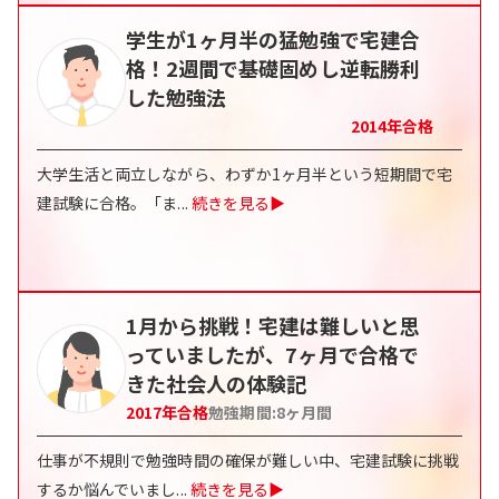
学生が1ヶ月半の猛勉強で宅建合
格！2週間で基礎固めし逆転勝利
した勉強法
2014
年合格
大学生活と両立しながら、わずか1ヶ月半という短期間で宅
建試験に合格。「ま
...
続きを見る▶
1月から挑戦！宅建は難しいと思
っていましたが、7ヶ月で合格で
きた社会人の体験記
2017
年合格
勉強期間:
8
ヶ月間
仕事が不規則で勉強時間の確保が難しい中、宅建試験に挑戦
するか悩んでいまし
...
続きを見る▶