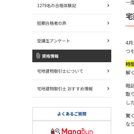
一
1279名の合格体験記
宅
短期合格者の声
受講生アンケート
4
つ
資格情報
時
宅地建物取引士について
解
暗
宅地建物取引士 おすすめ情報
取
し
よくあるご質問
驚
な