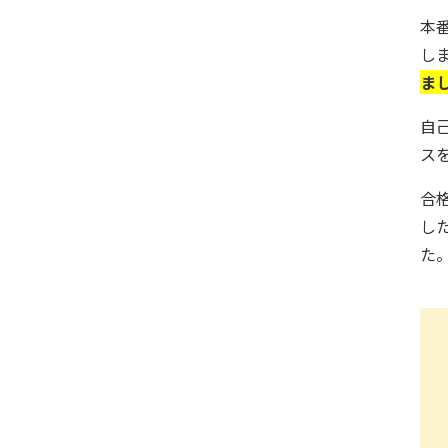
本
し
ま
自
ス
合
し
た