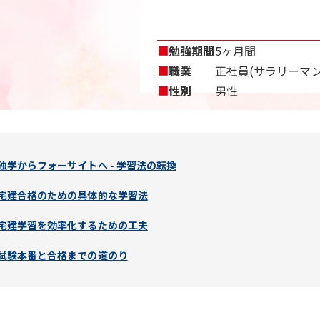
■
勉強期間
5ヶ月間
■
職業
正社員(サラリーマン
■
性別
男性
独学からフォーサイトへ - 学習法の転換
宅建合格のための具体的な学習法
宅建学習を効率化するための工夫
試験本番と合格までの道のり