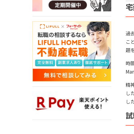
宅
過
こ
題
時
M
精
し
し
試