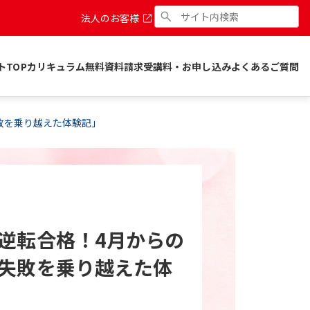
法人のお客様
トTOP
カリキュラム
無料資料請求
受講料・お申し込み
よくあるご質問
敗を乗り越えた体験記」
逆転合格！4月からの
失敗を乗り越えた体