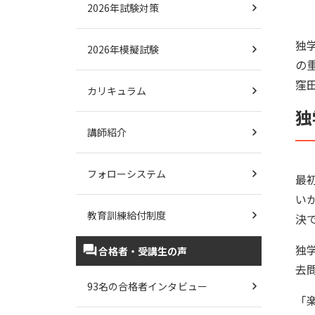
2026年試験対策
独
2026年模擬試験
の
窪
カリキュラム
独
講師紹介
フォローシステム
最
い
教育訓練給付制度
決
独
合格者・受講生の声
去
93名の合格者インタビュー
「