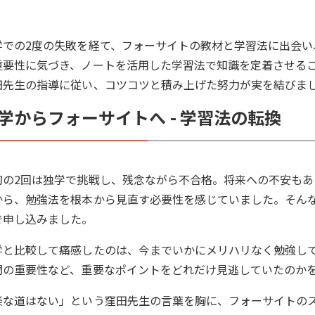
学での2度の失敗を経て、フォーサイトの教材と学習法に出会
重要性に気づき、ノートを活用した学習法で知識を定着させるこ
田先生の指導に従い、コツコツと積み上げた努力が実を結びま
学からフォーサイトへ - 学習法の転換
初の2回は独学で挑戦し、残念ながら不合格。将来への不安も
から、勉強法を根本から見直す必要性を感じていました。そん
で申し込みました。
学と比較して痛感したのは、今までいかにメリハリなく勉強し
問の重要性など、重要なポイントをどれだけ見逃していたのか
楽な道はない」という窪田先生の言葉を胸に、フォーサイトの