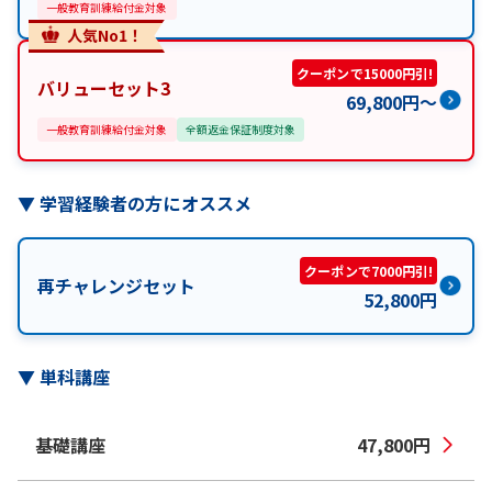
一般教育訓練給付金対象
人気No1！
クーポンで15000円引!
バリューセット3
69,800
円
〜
一般教育訓練給付金対象
全額返金保証制度対象
▼
学習経験者の方にオススメ
クーポンで7000円引!
再チャレンジセット
52,800
円
▼
単科講座
基礎講座
47,800
円