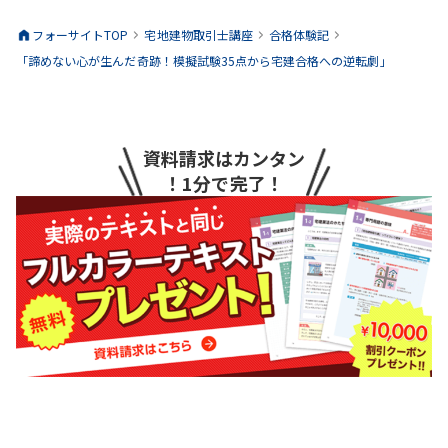
フォーサイトTOP
宅地建物取引士
講座
合格体験記
「諦めない心が生んだ奇跡！模擬試験35点から宅建合格への逆転劇」
資料請求はカンタン
！1分で完了！