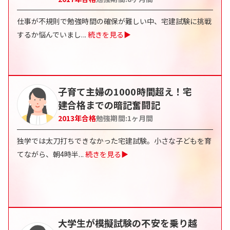
仕事が不規則で勉強時間の確保が難しい中、宅建試験に挑戦
するか悩んでいまし
...
続きを見る▶
子育て主婦の1000時間超え！宅
建合格までの暗記奮闘記
2013
年合格
勉強期間:
1
ヶ月間
独学では太刀打ちできなかった宅建試験。小さな子どもを育
てながら、朝4時半
...
続きを見る▶
大学生が模擬試験の不安を乗り越