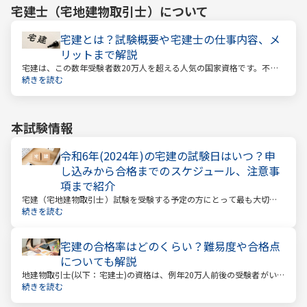
宅建士（宅地建物取引士）
について
宅建とは？試験概要や宅建士の仕事内容、メ
リットまで解説
宅建は、この数年受験者数20万人を超える人気の国家資格です。不動
産業に携わる人をはじめ、他業種、学生、主婦まで、さまざまな方が
続きを読む
受験をしています。この人気の理由は一体何なのでしょうか。
本試験情報
令和6年(2024年)の宅建の試験日はいつ？申
し込みから合格までのスケジュール、注意事
項まで紹介
宅建（宅地建物取引士）試験を受験する予定の方にとって最も大切な
情報は「試験日」です。いつから勉強を始めるか、もう始めているな
続きを読む
ら学習のペースが間に合うのかなど、受験を決めている方にとっては
気になる情報でもあります。
宅建の合格率はどのくらい？難易度や合格点
についても解説
地建物取引士(以下：宅建士)の資格は、例年20万人前後の受験者がいる
人気資格。 その試験の合格率は15～18%程度であり、過去10年の平均
続きを読む
合格率は16.3%となっています。