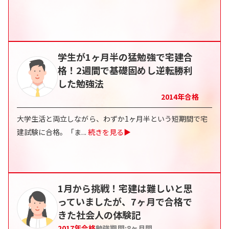
学生が1ヶ月半の猛勉強で宅建合
格！2週間で基礎固めし逆転勝利
した勉強法
2014
年合格
大学生活と両立しながら、わずか1ヶ月半という短期間で宅
建試験に合格。「ま
...
続きを見る▶
1月から挑戦！宅建は難しいと思
っていましたが、7ヶ月で合格で
きた社会人の体験記
2017
年合格
勉強期間:
8
ヶ月間