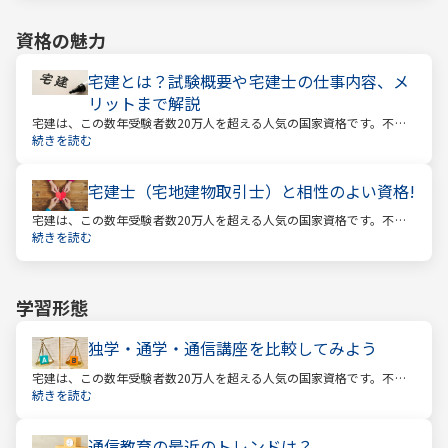
資格の魅力
宅建とは？試験概要や宅建士の仕事内容、メ
リットまで解説
宅建は、この数年受験者数20万人を超える人気の国家資格です。不動
産業に携わる人をはじめ、他業種、学生、主婦まで、さまざまな方が
続きを読む
受験をしています。この人気の理由は一体何なのでしょうか。
宅建士（宅地建物取引士）と相性のよい資格!
宅建は、この数年受験者数20万人を超える人気の国家資格です。不動
産業に携わる人をはじめ、他業種、学生、主婦まで、さまざまな方が
続きを読む
受験をしています。この人気の理由は一体何なのでしょうか。
学習形態
独学・通学・通信講座を比較してみよう
宅建は、この数年受験者数20万人を超える人気の国家資格です。不動
産業に携わる人をはじめ、他業種、学生、主婦まで、さまざまな方が
続きを読む
受験をしています。この人気の理由は一体何なのでしょうか。
通信教育の最近のトレンドは？