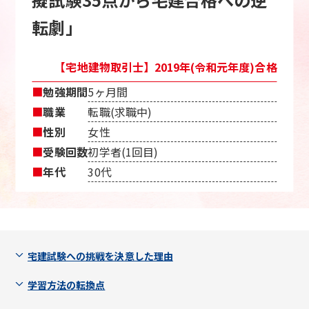
転劇」
【宅地建物取引士】2019年(令和元年度)合格
■
勉強期間
5ヶ月間
■
職業
転職(求職中)
■
性別
女性
■
受験回数
初学者(1回目)
■
年代
30代
宅建試験への挑戦を決意した理由
学習方法の転換点