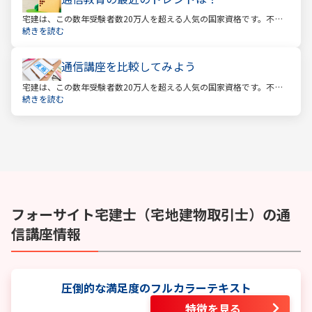
宅建は、この数年受験者数20万人を超える人気の国家資格です。不動
産業に携わる人をはじめ、他業種、学生、主婦まで、さまざまな方が
続きを読む
受験をしています。この人気の理由は一体何なのでしょうか。
通信講座を比較してみよう
宅建は、この数年受験者数20万人を超える人気の国家資格です。不動
産業に携わる人をはじめ、他業種、学生、主婦まで、さまざまな方が
続きを読む
受験をしています。この人気の理由は一体何なのでしょうか。
フォーサイト
宅建士（宅地建物取引士）
の通
信講座情報
圧倒的な満足度のフルカラーテキスト
特徴を見る