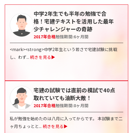
中学2年生でも半年の勉強で合
格！宅建テキストを活用した最年
少チャレンジャーの奇跡
2017
年合格
勉強期間:
6
ヶ月間
<mark><strong>中学2年生という若さで宅建試験に挑戦
し、わず
...
続きを見る▶
宅建の試験では直前の模試で40点
取れていても油断大敵！
2017
年合格
勉強期間:
8
ヶ月間
私が勉強を始めたのは八月に入ってからです。 本試験まで二
ヶ月ちょっとと
...
続きを見る▶