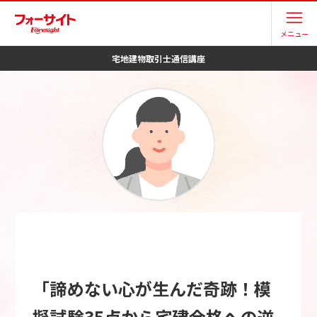
メニュー
宅地建物取引士
通信講座
「諦めない心が生んだ奇跡！模
擬試験35点から宅建合格への逆