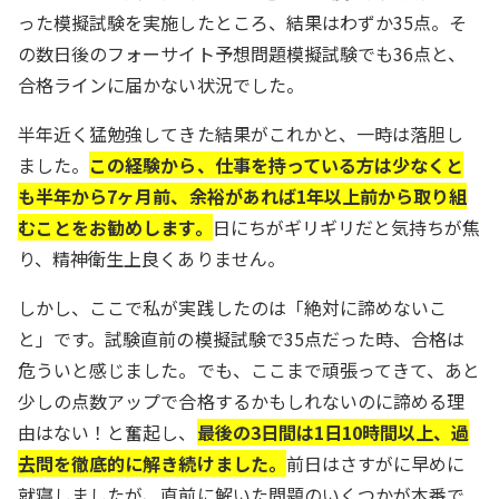
った模擬試験を実施したところ、結果はわずか35点。そ
の数日後のフォーサイト予想問題模擬試験でも36点と、
合格ラインに届かない状況でした。
半年近く猛勉強してきた結果がこれかと、一時は落胆し
ました。
この経験から、仕事を持っている方は少なくと
も半年から7ヶ月前、余裕があれば1年以上前から取り組
むことをお勧めします。
日にちがギリギリだと気持ちが焦
り、精神衛生上良くありません。
しかし、ここで私が実践したのは「絶対に諦めないこ
と」です。試験直前の模擬試験で35点だった時、合格は
危ういと感じました。でも、ここまで頑張ってきて、あと
少しの点数アップで合格するかもしれないのに諦める理
由はない！と奮起し、
最後の3日間は1日10時間以上、過
去問を徹底的に解き続けました。
前日はさすがに早めに
就寝しましたが、直前に解いた問題のいくつかが本番で