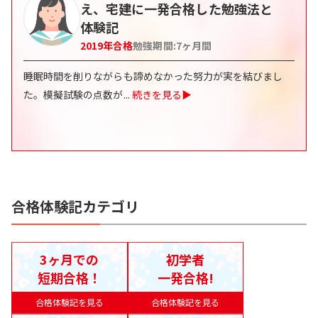
え、宅建に一発合格した勉強法と
体験記
2019
年合格
勉強期間:
7
ヶ月間
睡眠時間を削りながらも諦めなかった努力が実を結びまし
た。模擬試験の点数が
...
続きを見る▶
合格体験記カテゴリ
3ヶ月での
初学者
短期合格！
一発合格!
合格体験記を見る
合格体験記を見る