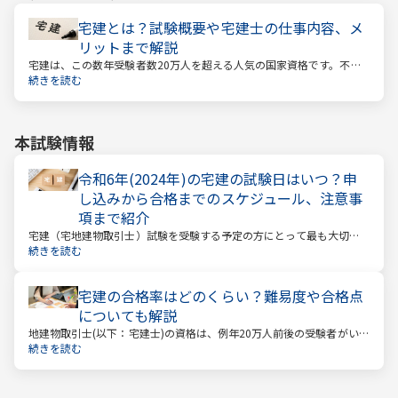
宅建とは？試験概要や宅建士の仕事内容、メ
リットまで解説
宅建は、この数年受験者数20万人を超える人気の国家資格です。不動
産業に携わる人をはじめ、他業種、学生、主婦まで、さまざまな方が
続きを読む
受験をしています。この人気の理由は一体何なのでしょうか。
本試験情報
令和6年(2024年)の宅建の試験日はいつ？申
し込みから合格までのスケジュール、注意事
項まで紹介
宅建（宅地建物取引士）試験を受験する予定の方にとって最も大切な
情報は「試験日」です。いつから勉強を始めるか、もう始めているな
続きを読む
ら学習のペースが間に合うのかなど、受験を決めている方にとっては
気になる情報でもあります。
宅建の合格率はどのくらい？難易度や合格点
についても解説
地建物取引士(以下：宅建士)の資格は、例年20万人前後の受験者がいる
人気資格。 その試験の合格率は15～18%程度であり、過去10年の平均
続きを読む
合格率は16.3%となっています。