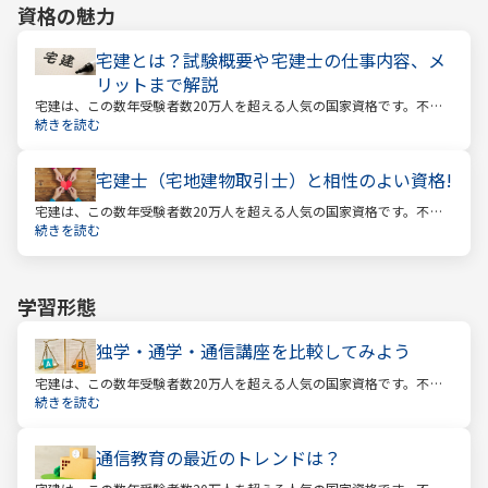
資格の魅力
宅建とは？試験概要や宅建士の仕事内容、メ
リットまで解説
宅建は、この数年受験者数20万人を超える人気の国家資格です。不動
産業に携わる人をはじめ、他業種、学生、主婦まで、さまざまな方が
続きを読む
受験をしています。この人気の理由は一体何なのでしょうか。
宅建士（宅地建物取引士）と相性のよい資格!
宅建は、この数年受験者数20万人を超える人気の国家資格です。不動
産業に携わる人をはじめ、他業種、学生、主婦まで、さまざまな方が
続きを読む
受験をしています。この人気の理由は一体何なのでしょうか。
学習形態
独学・通学・通信講座を比較してみよう
宅建は、この数年受験者数20万人を超える人気の国家資格です。不動
産業に携わる人をはじめ、他業種、学生、主婦まで、さまざまな方が
続きを読む
受験をしています。この人気の理由は一体何なのでしょうか。
通信教育の最近のトレンドは？